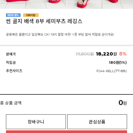
썬 골지 배색 8부 세미부츠 레깅스
운동복은 물론이고 일상복도 OK! 다리 결점 아웃! Y존 부담 없어 저절로 손이가요!
18,220
8%
19,800
원
원
판매가
적립금
180원(1%)
추천사이즈
F(44-66),L(77-88)
0
총 상품 금액
원
장바구니
관심상품