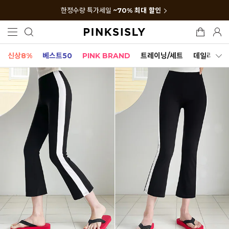
한정수량 특가세일
~70% 최대 할인
신상8%
베스트50
PINK BRAND
트레이닝/세트
데일리세트