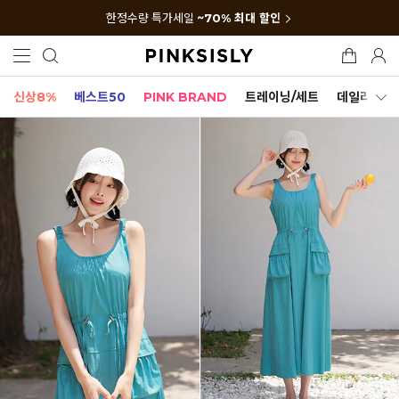
한정수량 특가세일
~70% 최대 할인
신상8%
베스트50
PINK BRAND
트레이닝/세트
데일리세트