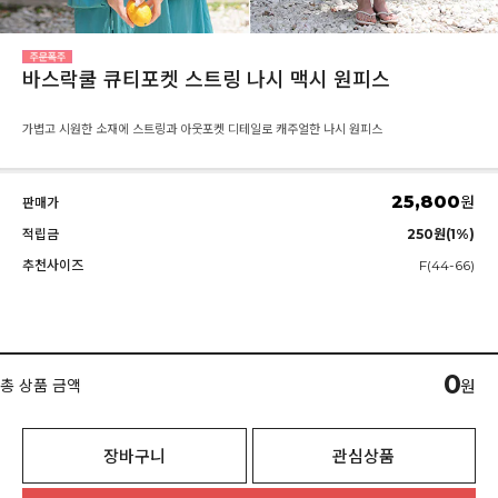
바스락쿨 큐티포켓 스트링 나시 맥시 원피스
가볍고 시원한 소재에 스트링과 아웃포켓 디테일로 캐주얼한 나시 원피스
25,800
원
판매가
적립금
250원(1%)
추천사이즈
F(44-66)
0
총 상품 금액
원
장바구니
관심상품