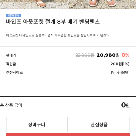
바인즈 아웃포켓 절개 8부 배기 밴딩팬츠
아웃포켓 디자인으로 실용적이면서 캐주얼한 포인트를 살린 8부 배기 팬츠🤍
20,980
8%
22,800
원
원
판매가
적립금
200원(1%)
추천사이즈
F(44-66반)
0
총 상품 금액
원
장바구니
관심상품