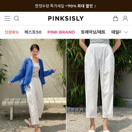
한정수량 특가세일
~70% 최대 할인
신상8%
베스트50
PINK BRAND
트레이닝/세트
데일리세트