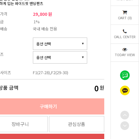
하게 입는 와이드핏 밴딩팬츠
가격
29,800 원
CART (
0
)
금
1%
배송
국내 배송 전용
CALL CENTER
즈
TODAY VIEW
사이즈
F1(27-28),F2(29-30)
0
상품 금액
원
구매하기
장바구니
관심상품