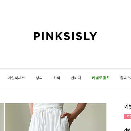
데일리세트
상의
하의
반바지
키별로팬츠
원피스
키
가벼