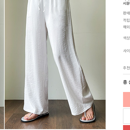
시원
판매
적립
해외
색상
사이
추천
총 