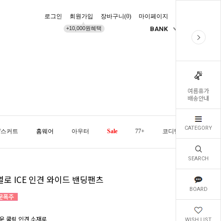
로그인
회원가입
장바구니(
0
)
마이페이지
배송조회
+10,000원혜택
BANK
KR
여름휴가
배송안내
CATEGORY
/스커트
홈웨어
아우터
Sale
77+
코디템
오늘발
SEARCH
별로 ICE 인견 와이드 밴딩팬츠
BOARD
운 쿨링 인견 소재로
WISH LIST