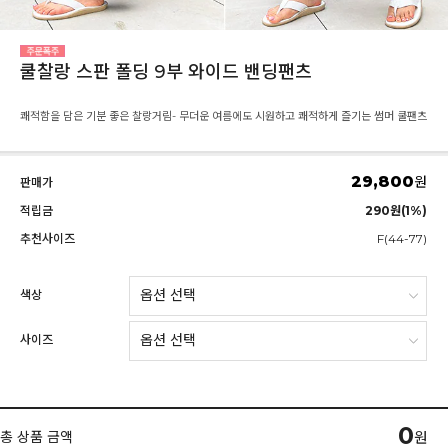
쿨찰랑 스판 폴딩 9부 와이드 밴딩팬츠
쾌적함을 담은 기분 좋은 찰랑거림- 무더운 여름에도 시원하고 쾌적하게 즐기는 썸머 쿨팬츠
29,800
원
판매가
적립금
290원(1%)
추천사이즈
F(44-77)
색상
사이즈
0
총 상품 금액
원