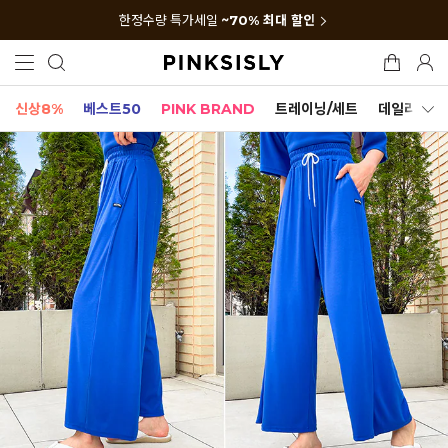
한정수량 특가세일
~70% 최대 할인
신상8%
베스트50
PINK BRAND
트레이닝/세트
데일리세트