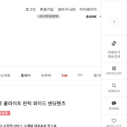
로그인
회원가입
장바구니(
0
)
마이페이지
배송조회
+10,000원혜택
BANK
KR
여름휴가
배송안내
CATEGORY
/스커트
홈웨어
아우터
Sale
77+
코디템
오늘발
SEARCH
포 쿨라이트 핀턱 와이드 밴딩팬츠
BOARD
고 시원한 아이스 소재와 여유로운 핏으로
WISH LIST