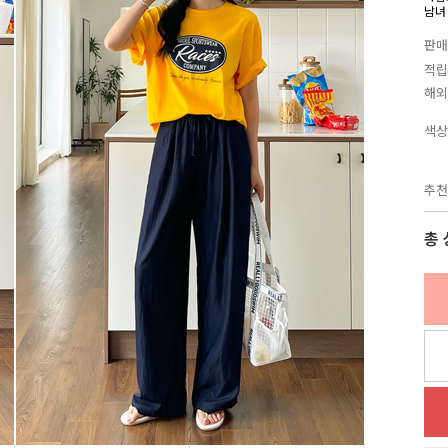
남녀
판매
적립
해외
색상
추천
총 