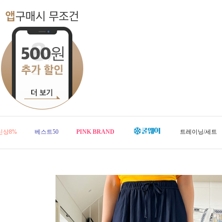
신상8%
베스트50
PINK BRAND
트레이닝/세트