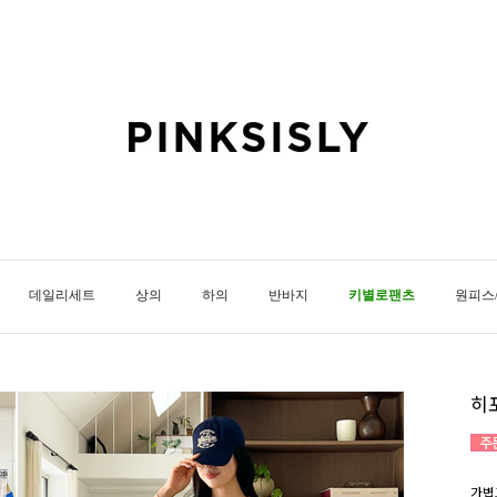
데일리세트
상의
하의
반바지
키별로팬츠
원피스
히
가볍