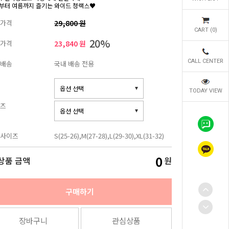
부터 여름까지 즐기는 와이드 청랙스♥
가격
29,800 원
CART (
0
)
20%
가격
23,840 원
CALL CENTER
배송
국내 배송 전용
TODAY VIEW
즈
사이즈
S(25-26),M(27-28),L(29-30),XL(31-32)
0
상품 금액
원
구매하기
장바구니
관심상품