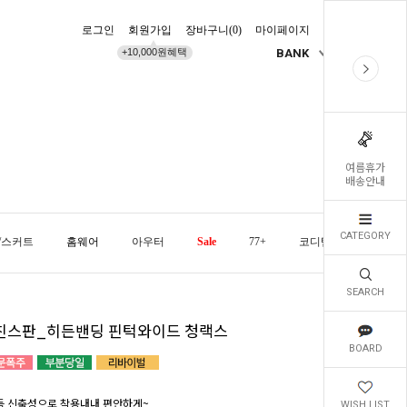
로그인
회원가입
장바구니(
0
)
마이페이지
배송조회
+10,000원혜택
BANK
KR
여름휴가
배송안내
CATEGORY
/스커트
홈웨어
아우터
Sale
77+
코디템
오늘발
SEARCH
친스판_히든밴딩 핀턱와이드 청랙스
BOARD
득 신축성으로 착용내내 편안하게~
WISH LIST