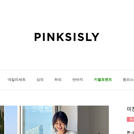
데일리세트
상의
하의
반바지
키별로팬츠
원피스
미
쫀~