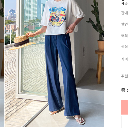
지금
판매
할인
해외
색상
사이
추천
총 