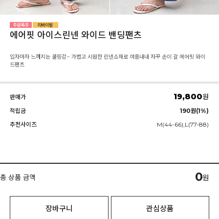
에어핏 아이스린넨 와이드 밴딩팬츠
입자마자 느껴지는 쿨링감~ 가볍고 시원한 린넨소재로 여름내내 자꾸 손이 갈 에어핏 와이
드팬츠
19,800
원
판매가
적립금
190원(1%)
추천사이즈
M(44-66),L(77-88)
0
총 상품 금액
원
장바구니
관심상품