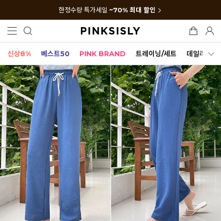
한정수량 특가세일
~70% 최대 할인
신상8%
베스트50
PINK BRAND
트레이닝/세트
데일리세트