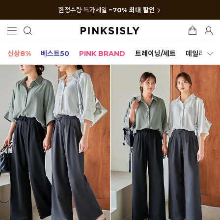
한정수량 특가세일
~70% 최대 할인
신상8%
베스트50
PINK BRAND
트레이닝/세트
데일리세트