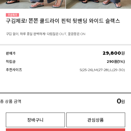
구김제로! 쫀쫀 쿨드라이 핀턱 뒷밴딩 와이드 슬랙스
구김 없이, 하루 종일 완벽하게! 다림질은 OUT, 깔끔함은 ON
29,800
원
판매가
적립금
290원(1%)
추천사이즈
S(25-26),M(27-28),L(29-30)
0
총 상품 금액
원
장바구니
관심상품