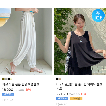
아르카 쿨 쫀쫀 밴딩 하렘팬츠
the시원_셀리쿨 훌라인 와이드 팬츠
세트
18,220
8%
19,800
22,820
8%
24,800
F(44-99)
F(44-77)