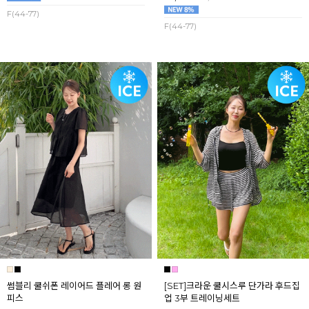
F(44-77)
F(44-77)
썸블리 쿨쉬폰 레이어드 플레어 롱 원
[SET]크라운 쿨시스루 단가라 후드집
피스
업 3부 트레이닝세트