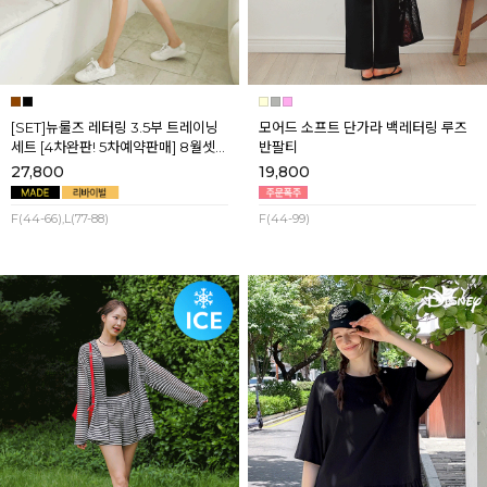
[SET]뉴룰즈 레터링 3.5부 트레이닝
모어드 소프트 단가라 백레터링 루즈
세트 [4차완판! 5차예약판매] 8월셋
반팔티
째주 순차배송
27,800
19,800
F(44-66),L(77-88)
F(44-99)