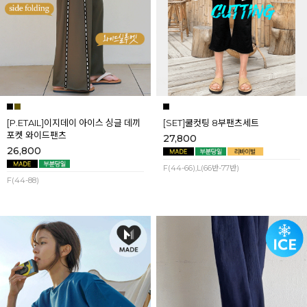
[P.ETAIL]이지데이 아이스 싱글 데끼
[SET]쿨컷팅 8부팬츠세트
포켓 와이드팬츠
27,800
26,800
F(44-66),L(66반-77반)
F(44-88)