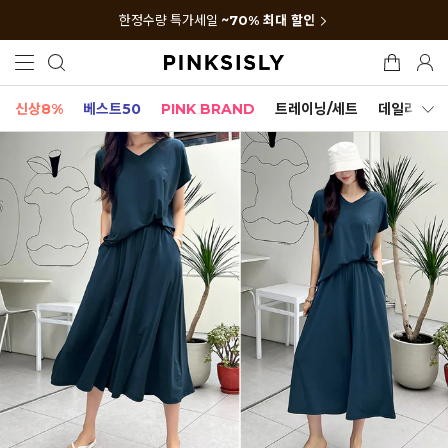
한정수량 특가세일
~70% 최대 할인
신상8%
베스트50
PINK BRAND
트레이닝/세트
데일리세트