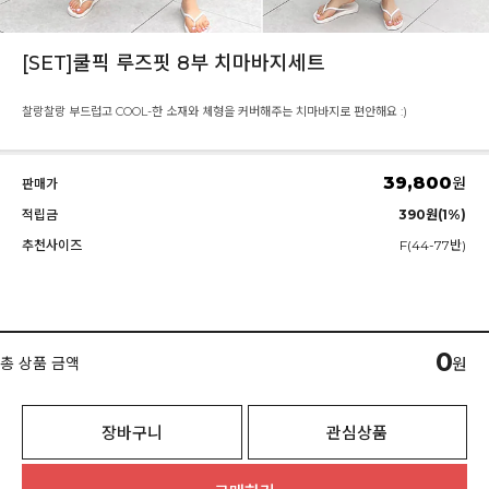
[SET]쿨픽 루즈핏 8부 치마바지세트
찰랑찰랑 부드럽고 COOL-한 소재와 체형을 커버해주는 치마바지로 편안해요 :)
39,800
원
판매가
적립금
390원(1%)
추천사이즈
F(44-77반)
0
총 상품 금액
원
장바구니
관심상품