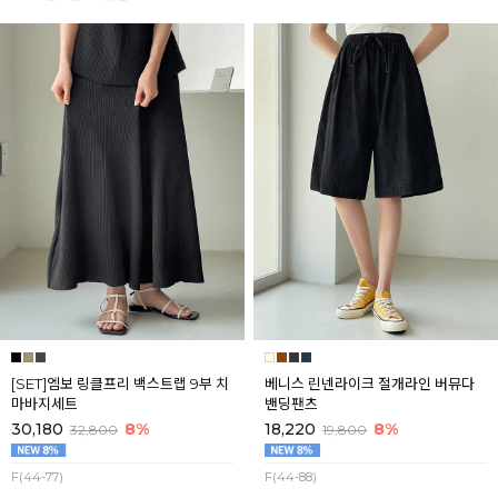
[SET]엠보 링클프리 백스트랩 9부 치
베니스 린넨라이크 절개라인 버뮤다
마바지세트
밴딩팬츠
30,180
8%
18,220
8%
32,800
19,800
F(44-77)
F(44-88)