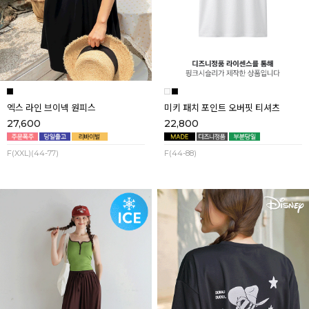
엑스 라인 브이넥 원피스
미키 패치 포인트 오버핏 티셔츠
27,600
22,800
F(XXL)(44-77)
F(44-88)