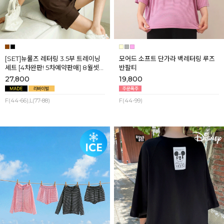
[SET]뉴룰즈 레터링 3.5부 트레이닝
모어드 소프트 단가라 백레터링 루즈
세트 [4차완판! 5차예약판매] 8월셋
반팔티
째주 순차배송
27,800
19,800
F(44-66),L(77-88)
F(44-99)