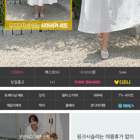
신상8%
베스트50
~9,900원
Sale
당일출고
1+1
PINK BRAND
트레이닝/세트
상의
원피스/치마
아우터
77+ 사이즈
데일리세트
하의
홈웨어
코디아이템