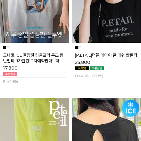
모나코 ICE 찰랑핏 링클프리 루즈 롱
[P.ETAIL]더블 레이어 쿨 메쉬 반팔티
반팔티 [1차완판! 2차예약판매] [화이
25,800
트] 8월둘째주 순차배송
17,800
F(44-66),L(77-88)
F(44-99)