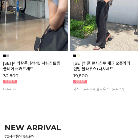
[SET]허리잘록! 찰랑핏 셔링스트랩
[SET]팀플 쿨시스루 체크 오픈카라
플레어 스커트세트
언발 블라우스+나시세트
32,800
19,800
F(44-77)
나시 F(44-66) ,블라우스 F(44-77)
NEW ARRIVAL
72시간동안 8%할인