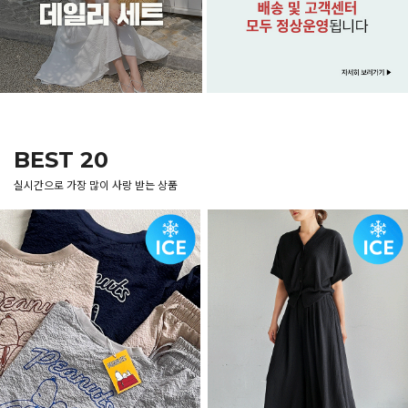
BEST 20
실시간으로 가장 많이 사랑 받는 상품