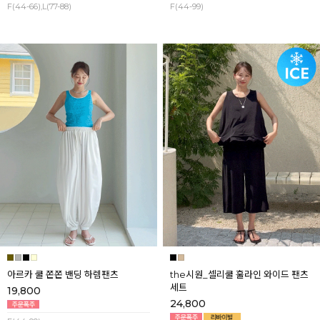
F(44-66),L(77-88)
F(44-99)
아르카 쿨 쫀쫀 밴딩 하렘팬츠
the시원_셀리쿨 훌라인 와이드 팬츠
세트
19,800
24,800