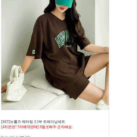
[SET]뉴룰즈 레터링 3.5부 트레이닝세트
[4차완판! 5차예약판매] 8월셋째주 순차배송