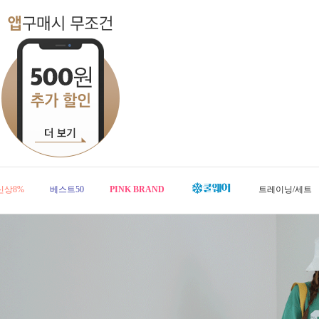
신상8%
베스트50
PINK BRAND
트레이닝/세트