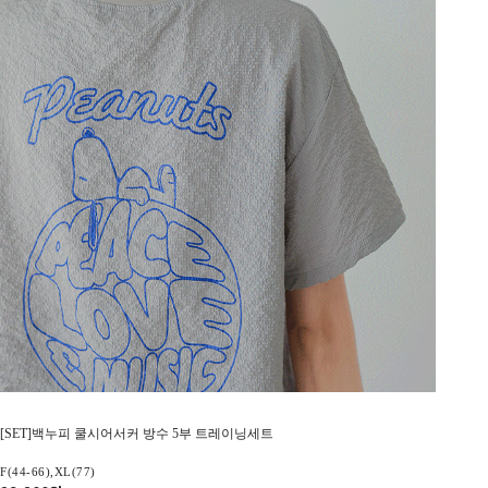
[SET]백누피 쿨시어서커 방수 5부 트레이닝세트
F(44-66),XL(77)