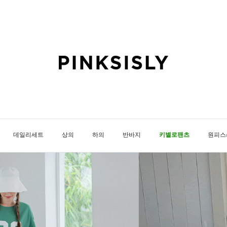
데일리세트
상의
하의
반바지
키별로팬츠
원피스