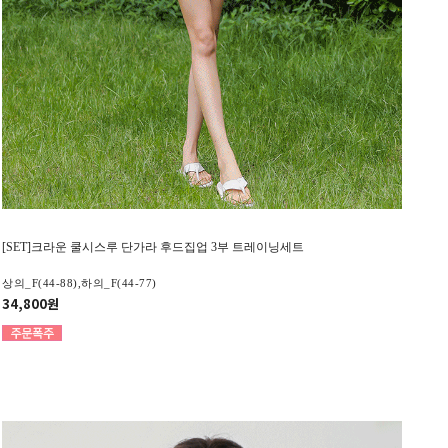
[SET]크라운 쿨시스루 단가라 후드집업 3부 트레이닝세트
상의_F(44-88),하의_F(44-77)
34,800원