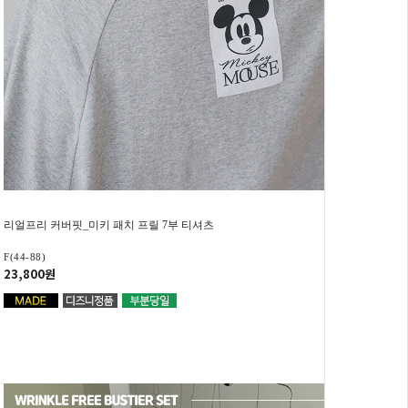
리얼프리 커버핏_미키 패치 프릴 7부 티셔츠
F(44-88)
23,800원