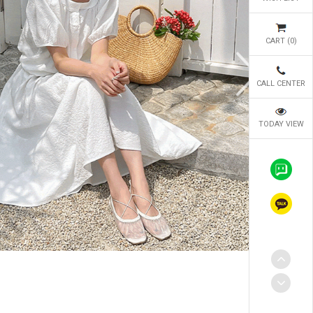
CART (
0
)
CALL CENTER
TODAY VIEW