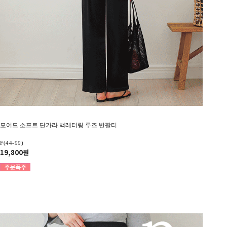
모어드 소프트 단가라 백레터링 루즈 반팔티
F(44-99)
19,800원