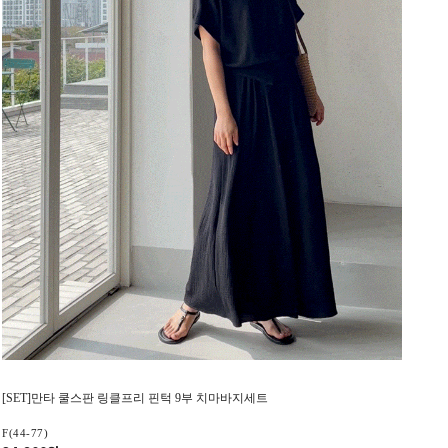
[SET]만타 쿨스판 링클프리 핀턱 9부 치마바지세트
F(44-77)