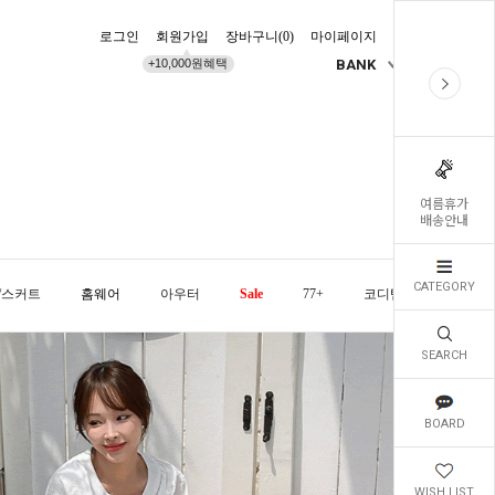
로그인
회원가입
장바구니(
0
)
마이페이지
배송조회
+10,000원혜택
BANK
KR
여름휴가
배송안내
CATEGORY
/스커트
홈웨어
아우터
Sale
77+
코디템
오늘발
SEARCH
BOARD
WISH LIST