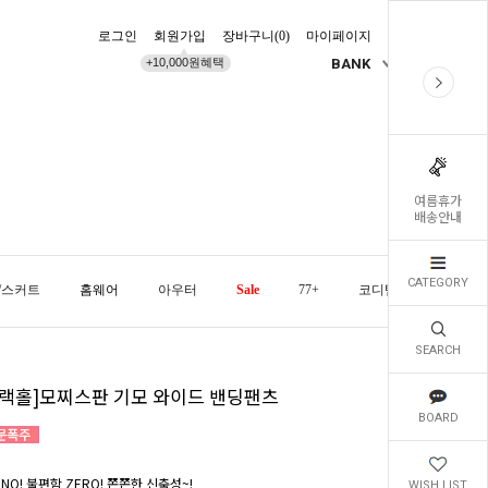
로그인
회원가입
장바구니(
0
)
마이페이지
배송조회
+10,000원혜택
BANK
KR
여름휴가
배송안내
CATEGORY
/스커트
홈웨어
아우터
Sale
77+
코디템
오늘발
SEARCH
블랙홀]모찌스판 기모 와이드 밴딩팬츠
BOARD
NO! 불편함 ZERO! 쫀쫀한 신축성~!
WISH LIST