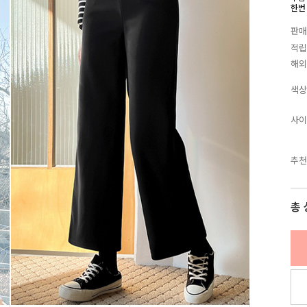
한번
판매
적립
해외
색상
사이
추천
총 