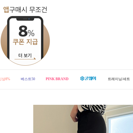
신상8%
베스트50
PINK BRAND
트레이닝/세트