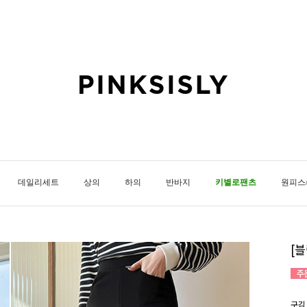
데일리세트
상의
하의
반바지
키별로팬츠
원피스
[
구김 