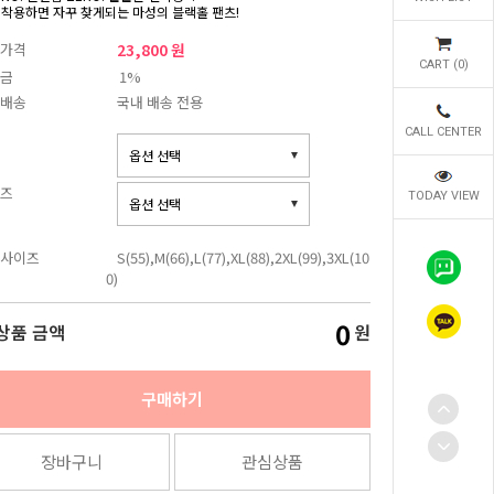
 착용하면 자꾸 찾게되는 마성의 블랙홀 팬츠!
가격
23,800 원
CART (
0
)
금
1%
배송
국내 배송 전용
CALL CENTER
즈
TODAY VIEW
사이즈
S(55),M(66),L(77),XL(88),2XL(99),3XL(10
0)
0
상품 금액
원
구매하기
장바구니
관심상품