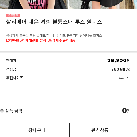
찰리베어 네온 셔링 볼륨소매 루즈 원피스
풍성하게 볼륨을 살린 소매로 하나만 입어도 분위기가 살아나는 원피스
[2차완판! 3차예약판매] [블랙] 8월셋째주 순차배송
28,900
원
판매가
적립금
280원(1%)
추천사이즈
F(44-99)
0
총 상품 금액
원
장바구니
관심상품