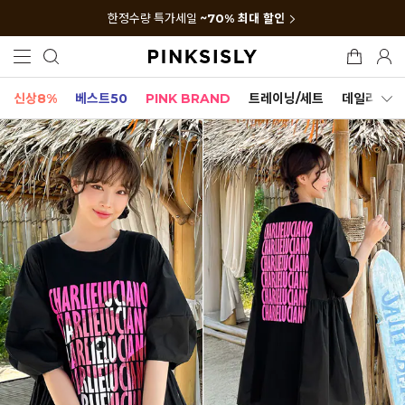
한정수량 특가세일
~70% 최대 할인
신상8%
베스트50
PINK BRAND
트레이닝/세트
데일리세트