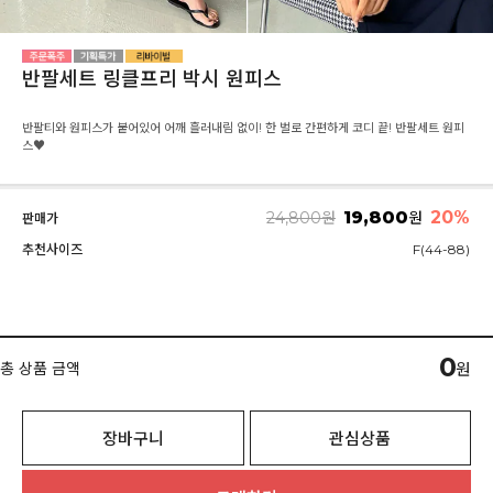
반팔세트 링클프리 박시 원피스
반팔티와 원피스가 붙어있어 어깨 흘러내림 없이! 한 벌로 간편하게 코디 끝! 반팔세트 원피
스♥
19,800
20
%
24,800
원
원
판매가
추천사이즈
F(44-88)
0
총 상품 금액
원
장바구니
관심상품