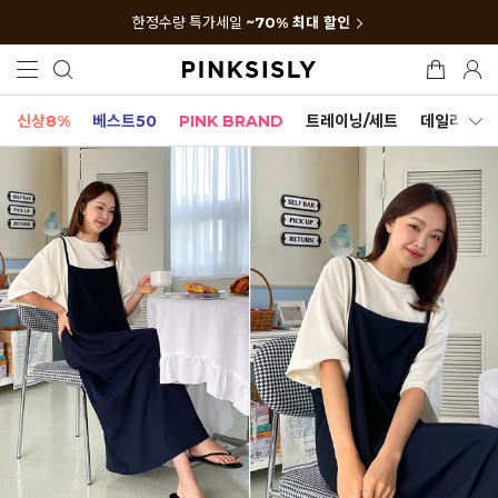
한정수량 특가세일
~70% 최대 할인
신상8%
베스트50
PINK BRAND
트레이닝/세트
데일리세트