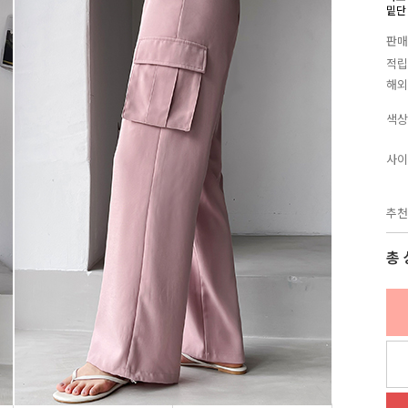
밑단
판매
적립
해외
색상
사이
추천
총 