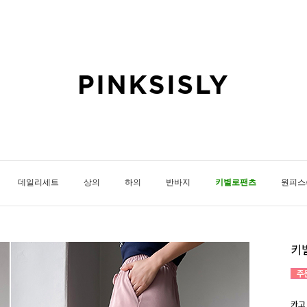
데일리세트
상의
하의
반바지
키별로팬츠
원피스
키
카고