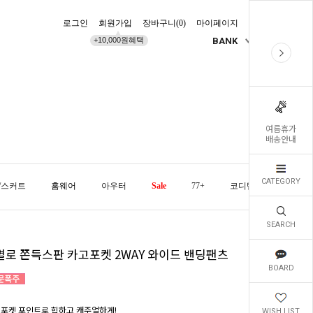
로그인
회원가입
장바구니(
0
)
마이페이지
배송조회
+10,000원혜택
BANK
KR
여름휴가
배송안내
CATEGORY
/스커트
홈웨어
아우터
Sale
77+
코디템
오늘발
SEARCH
별로 쫀득스판 카고포켓 2WAY 와이드 밴딩팬츠
BOARD
 포켓 포인트로 힙하고 캐주얼하게!
WISH LIST