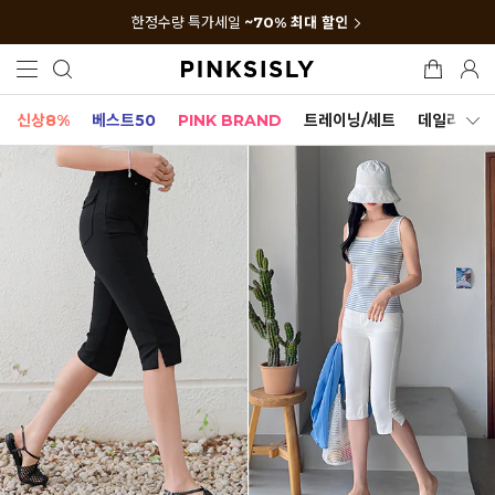
한정수량 특가세일
~70% 최대 할인
신상8%
베스트50
PINK BRAND
트레이닝/세트
데일리세트