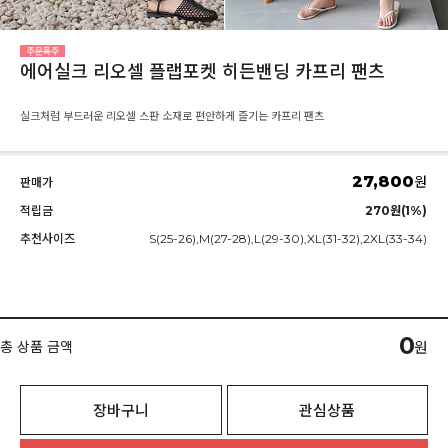
에어실크 리오셀 플랩포켓 히든밴딩 카프리 팬츠
실크처럼 부드러운 리오셀 스판 소재로 편안하게 즐기는 카프리 팬츠
27,800
원
판매가
적립금
270원(1%)
추천사이즈
S(25-26),M(27-28),L(29-30),XL(31-32),2XL(33-34)
0
총 상품 금액
원
장바구니
관심상품