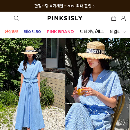
한정수량 특가세일
~70% 최대 할인
신상8%
베스트50
PINK BRAND
트레이닝/세트
데일리세트