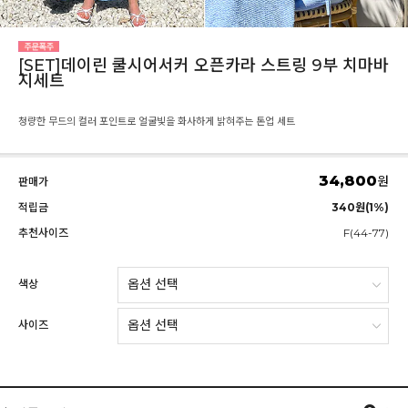
[SET]데이린 쿨시어서커 오픈카라 스트링 9부 치마바
지세트
청량한 무드의 컬러 포인트로 얼굴빛을 화사하게 밝혀주는 톤업 세트
34,800
원
판매가
적립금
340원(1%)
추천사이즈
F(44-77)
색상
사이즈