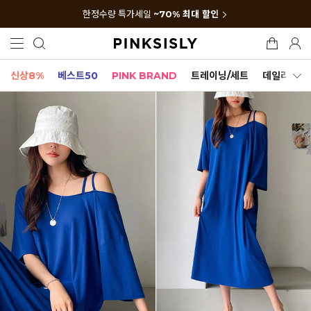
한정수량 특가세일
~70% 최대 할인
신상8%
베스트50
PINK BRAND
트레이닝/세트
데일리세트