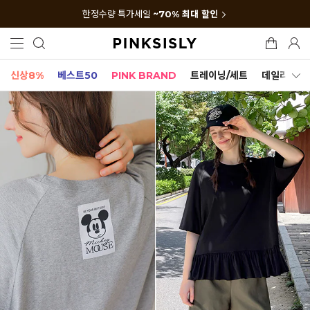
한정수량 특가세일
~70% 최대 할인
신상8%
베스트50
PINK BRAND
트레이닝/세트
데일리세트