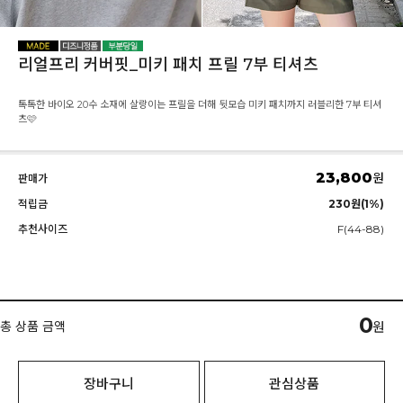
리얼프리 커버핏_미키 패치 프릴 7부 티셔츠
톡톡한 바이오 20수 소재에 살랑이는 프릴을 더해 뒷모습 미키 패치까지 러블리한 7부 티셔
츠🩷
23,800
원
판매가
적립금
230원(1%)
추천사이즈
F(44-88)
0
총 상품 금액
원
장바구니
관심상품