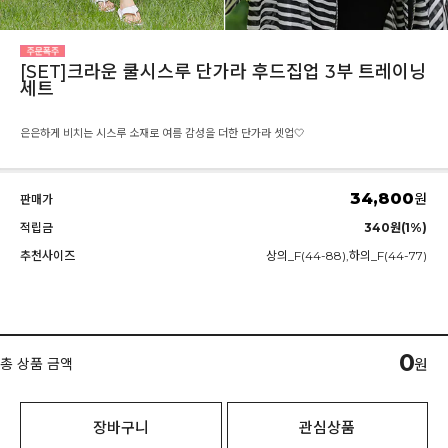
[SET]크라운 쿨시스루 단가라 후드집업 3부 트레이닝
세트
은은하게 비치는 시스루 소재로 여름 감성을 더한 단가라 셋업🤍
34,800
원
판매가
적립금
340원(1%)
추천사이즈
상의_F(44-88),하의_F(44-77)
0
총 상품 금액
원
장바구니
관심상품