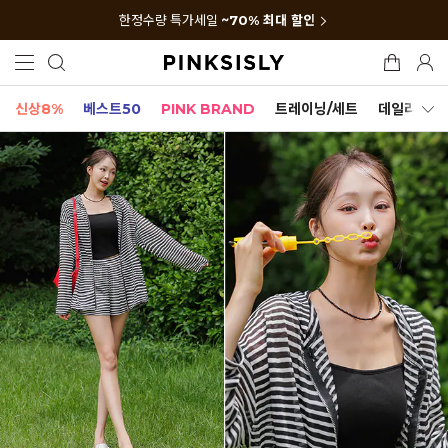
한정수량 특가세일
~70% 최대 할인
신상8%
베스트50
PINK BRAND
트레이닝/세트
데일리세트