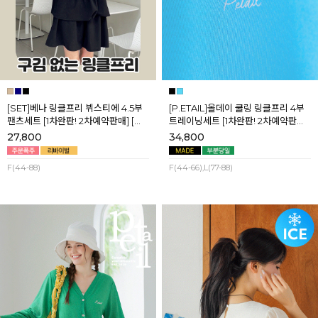
[SET]베나 링클프리 뷔스티에 4.5부
[P.ETAIL]올데이 쿨링 링클프리 4부
팬츠세트 [1차완판! 2차예약판매] [네
트레이닝세트 [1차완판! 2차예약판매]
이비,블랙] 8월셋째주 순차배송
[블랙L] 8월셋째주 순차배송
27,800
34,800
F(44-88)
F(44-66),L(77-88)