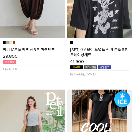
바비 ICE 모찌 밴딩 9부 하렘팬츠
[SET]카우보이 도널드 썸머 분또 5부
트레이닝세트
29,800
41,900
F(44-99)
F(44-66),L(77-88)