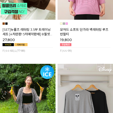
[SET]뉴룰즈 레터링 3.5부 트레이닝
모어드 소프트 단가라 백레터링 루즈
세트 [4차완판! 5차예약판매] 8월셋
반팔티
째주 순차배송
27,800
19,800
F(44-66),L(77-88)
F(44-99)