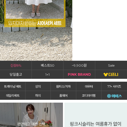
신상8%
베스트50
~9,900원
Sale
당일출고
1+1
PINK BRAND
트레이닝/세트
상의
원피스/치마
아우터
77+ 사이즈
데일리세트
하의
홈웨어
코디아이템