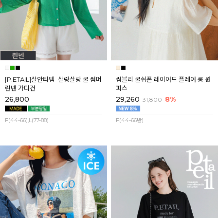
[P.ETAIL]살안타템_살랑살랑 쿨 썸머
썸블리 쿨쉬폰 레이어드 플레어 롱 원
린넨 가디건
피스
26,800
29,260
8%
31,800
F(44-66),L(77-88)
F(44-66반)