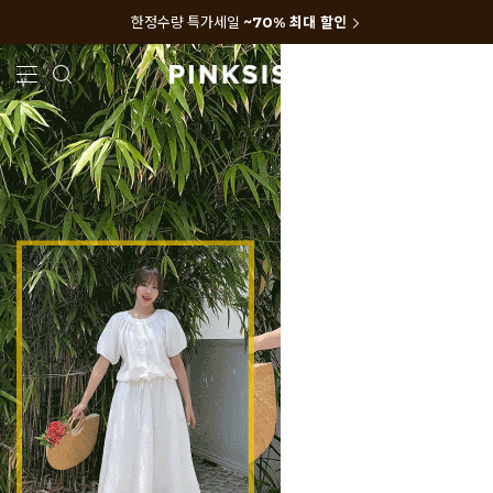
한정수량 특가세일
~70% 최대 할인