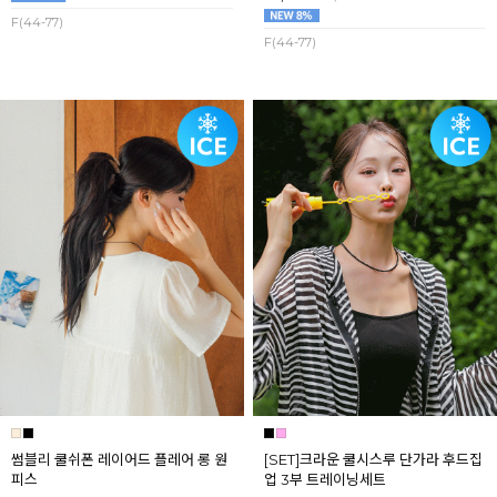
F(44-77)
F(44-77)
썸블리 쿨쉬폰 레이어드 플레어 롱 원
[SET]크라운 쿨시스루 단가라 후드집
피스
업 3부 트레이닝세트