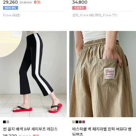
29,260
8%
34,800
31,800
F(44-66반)
상의_F(44-88),하의_F(44-77)
썬 골지 배색 8부 세미부츠 레깅스
바스락쿨 백 패치라벨 핀턱 버뮤다 밴
딩팬츠