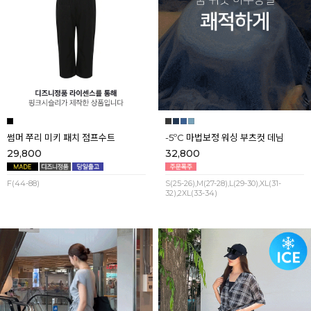
썸머 쭈리 미키 패치 점프수트
-5ºC 마법보정 워싱 부츠컷 데님
29,800
32,800
F(44-88)
S(25-26),M(27-28),L(29-30),XL(31-
32),2XL(33-34)