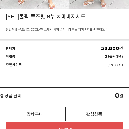
[SET]쿨픽 루즈핏 8부 치마바지세트
찰랑찰랑 부드럽고 COOL-한 소재와 체형을 커버해주는 치마바지로 편안해요 :)
39,800
원
판매가
적립금
390원(1%)
추천사이즈
F(44-77반)
0
총 상품 금액
원
장바구니
관심상품