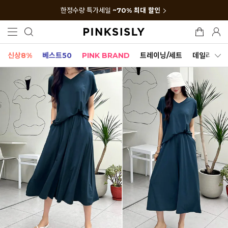
한정수량 특가세일
~70% 최대 할인
신상8%
베스트50
PINK BRAND
트레이닝/세트
데일리세트