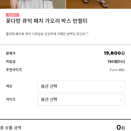
꽃다방 큐빅 패치 가오리 박스 반팔티
플라워 패치와 큐빅 디테일로 은은하게 더해진 반짝임 포인트♡
19,800
원
판매가
적립금
190원(1%)
추천사이즈
F(44-88)
색상
사이즈
0
총 상품 금액
원