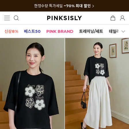
한정수량 특가세일
~70% 최대 할인
신상8%
베스트50
PINK BRAND
트레이닝/세트
데일리세트