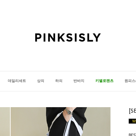
데일리세트
상의
하의
반바지
키별로팬츠
원피스
[
BE