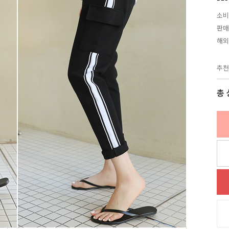
소비
판매
해외
추천
총 