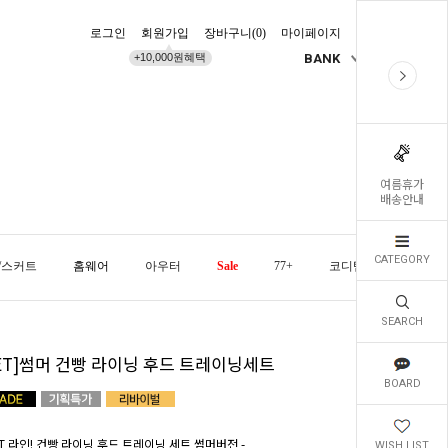
로그인
회원가입
장바구니(
0
)
마이페이지
배송조회
+10,000원혜택
BANK
KR
여름휴가
배송안내
CATEGORY
/스커트
홈웨어
아우터
Sale
77+
코디템
오늘발
SEARCH
SET]썸머 건빵 라이닝 후드 트레이닝세트
BOARD
ST 라인! 건빵 라이닝 후드 트레이닝 세트 썸머버전 -
WISH LIST