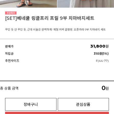
[SET]베네쿨 링클프리 프릴 9부 치마바지세트
꾸민 듯 안 꾸민 듯, 근데 비율은 완벽하게! 체형 커버 끝판왕, 오픈카라 9부 치마바지 세트
31,800
원
판매가
적립금
310원(1%)
추천사이즈
F(44-77)
0
총 상품 금액
원
장바구니
관심상품