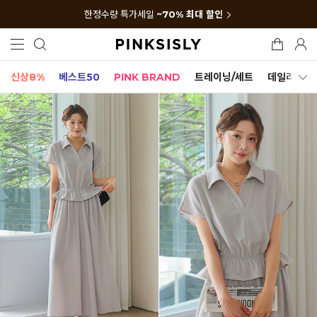
한정수량 특가세일
~70% 최대 할인
신상8%
베스트50
PINK BRAND
트레이닝/세트
데일리세트