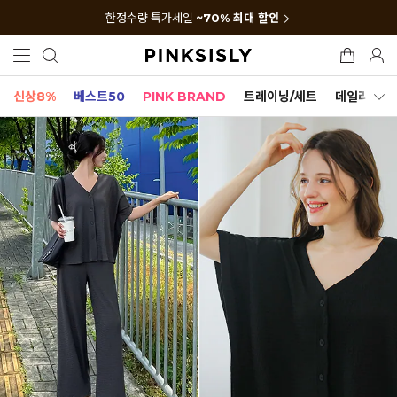
한정수량 특가세일
~70% 최대 할인
신상8%
베스트50
PINK BRAND
트레이닝/세트
데일리세트