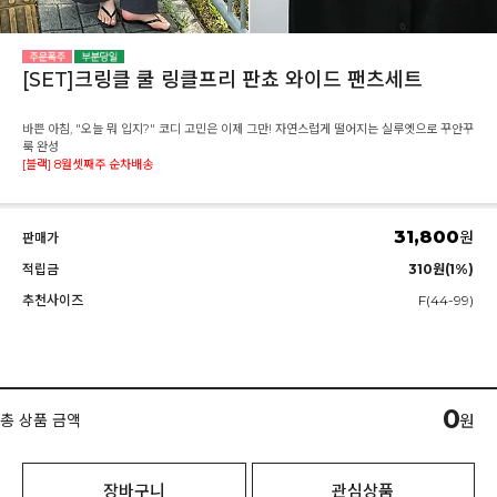
[SET]크링클 쿨 링클프리 판쵸 와이드 팬츠세트
바쁜 아침, "오늘 뭐 입지?" 코디 고민은 이제 그만! 자연스럽게 떨어지는 실루엣으로 꾸안꾸
룩 완성
[블랙] 8월셋째주 순차배송
31,800
원
판매가
적립금
310원(1%)
추천사이즈
F(44-99)
0
총 상품 금액
원
장바구니
관심상품