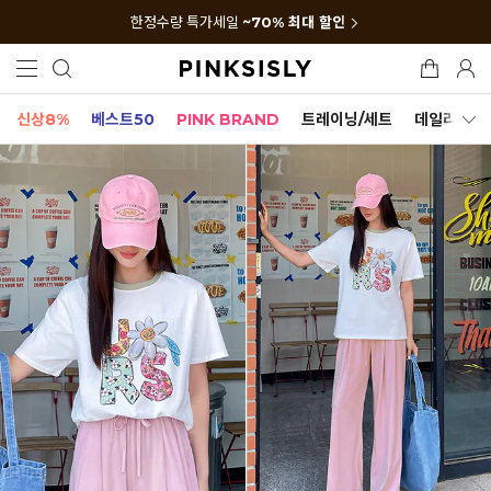
한정수량 특가세일
~70% 최대 할인
신상8%
베스트50
PINK BRAND
트레이닝/세트
데일리세트