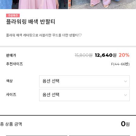
플라워링 배색 반팔티
플라워 배색 레터링으로 러블리한 무드를 더한 반팔티♡
12,640
20%
15,800
원
원
판매가
추천사이즈
F(44-66반)
색상
사이즈
0
총 상품 금액
원