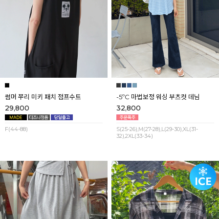
썸머 쭈리 미키 패치 점프수트
-5ºC 마법보정 워싱 부츠컷 데님
29,800
32,800
F(44-88)
S(25-26),M(27-28),L(29-30),XL(31-
32),2XL(33-34)