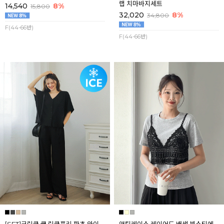
랩 치마바지세트
14,540
8%
15,800
32,020
8%
34,800
F(44-66반)
F(44-66반)