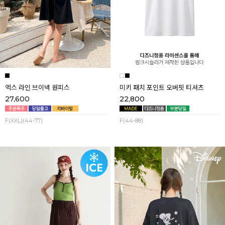
엑스 라인 브이넥 원피스
미키 패치 포인트 오버핏 티셔츠
27,600
22,800
F(XXL)(44-77)
F(44-88)