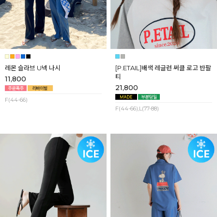
레몬 슬라브 U넥 나시
[P.ETAIL]배색 레글런 써클 로고 반팔
티
11,800
21,800
F(44-66)
F(44-66),L(77-88)