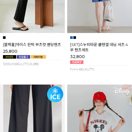
[블랙홀]아이스 핀턱 부츠컷 밴딩팬츠
[SET]스누피타운 쿨텐셀 데님 셔츠 4
부 팬츠세트
25,800
32,800
S(55),M(66),L(77),XL(88)
F(44-66),XL(77)