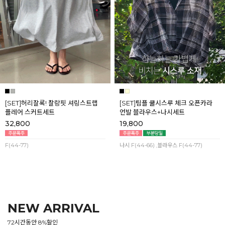
[SET]허리잘록! 찰랑핏 셔링스트랩
[SET]팀플 쿨시스루 체크 오픈카라
플레어 스커트세트
언발 블라우스+나시세트
32,800
19,800
F(44-77)
나시 F(44-66) ,블라우스 F(44-77)
NEW ARRIVAL
72시간동안 8%할인