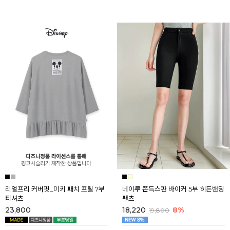
리얼프리 커버핏_미키 패치 프릴 7부
네이루 쫀득스판 바이커 5부 히든밴딩
티셔츠
팬츠
23,800
18,220
8%
19,800