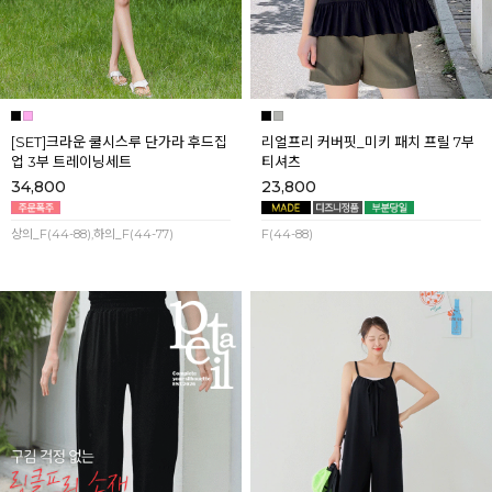
[SET]크라운 쿨시스루 단가라 후드집
리얼프리 커버핏_미키 패치 프릴 7부
업 3부 트레이닝세트
티셔츠
34,800
23,800
상의_F(44-88),하의_F(44-77)
F(44-88)