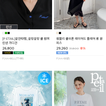
[P.ETAIL]살안타템_살랑살랑 쿨 썸머
썸블리 쿨쉬폰 레이어드 플레어 롱 원
린넨 가디건
피스
26,800
29,260
8%
31,800
F(44-66),L(77-88)
F(44-66반)