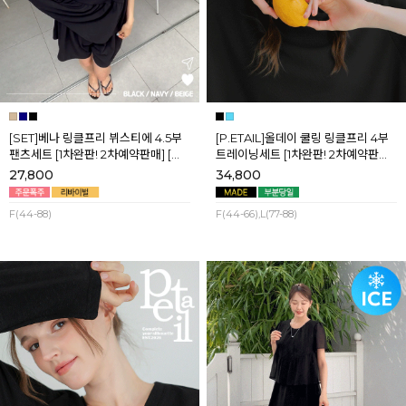
[SET]베나 링클프리 뷔스티에 4.5부
[P.ETAIL]올데이 쿨링 링클프리 4부
팬츠세트 [1차완판! 2차예약판매] [네
트레이닝세트 [1차완판! 2차예약판매]
이비,블랙] 8월셋째주 순차배송
[블랙L] 8월셋째주 순차배송
27,800
34,800
F(44-88)
F(44-66),L(77-88)