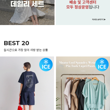
BEST 20
실시간으로 가장 많이 사랑 받는 상품