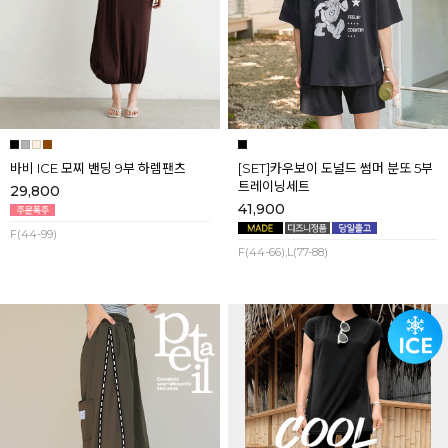
바비 ICE 모찌 밴딩 9부 하렘팬츠
[SET]카우보이 도널드 썸머 분또 5부
트레이닝세트
29,800
41,900
F(44-99)
F(44-66),L(77-88)