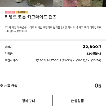
키별로 코튼 카고와이드 팬츠
3가지 기장과 폭넓은 사이즈로 어떤 체형에도 완벽한 핏! 양 사이드 빅 카고 포켓 디자인으로
스타일리시함까지~!!
32,800
원
판매가
적립금
320원(1%)
추천사이즈
S(25-26),M(27-28),L(29-30),XL(31-32),2XL(33-34)
0
총 상품 금액
원
장바구니
관심상품