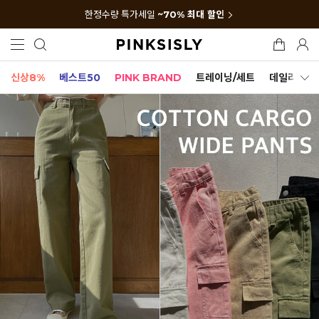
한정수량 특가세일
~70% 최대 할인
신상8%
베스트50
PINK BRAND
트레이닝/세트
데일리세트