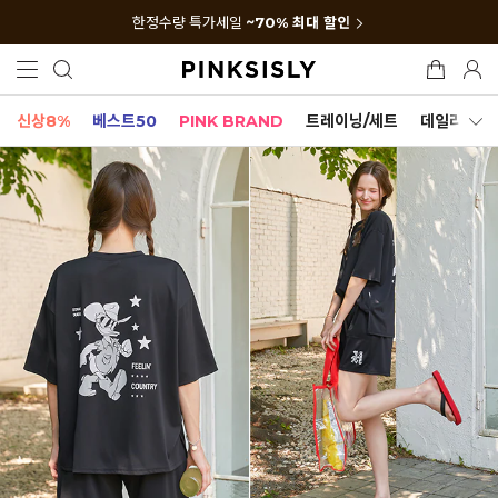
한정수량 특가세일
~70% 최대 할인
신상8%
베스트50
PINK BRAND
트레이닝/세트
데일리세트