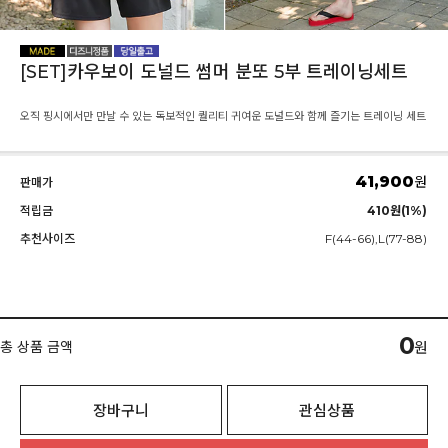
[SET]카우보이 도널드 썸머 분또 5부 트레이닝세트
오직 핑시에서만 만날 수 있는 독보적인 퀄리티 귀여운 도널드와 함께 즐기는 트레이닝 세트
41,900
원
판매가
적립금
410원(1%)
추천사이즈
F(44-66),L(77-88)
0
총 상품 금액
원
장바구니
관심상품