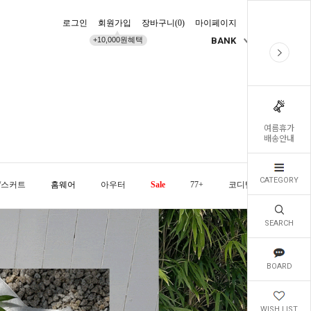
로그인
회원가입
장바구니(
0
)
마이페이지
배송조회
+10,000원혜택
BANK
KR
여름휴가
배송안내
CATEGORY
/스커트
홈웨어
아우터
Sale
77+
코디템
오늘발
SEARCH
BOARD
WISH LIST