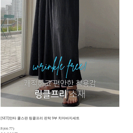
[SET]만타 쿨스판 링클프리 핀턱 9부 치마바지세트
F(44-77)