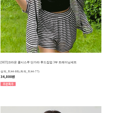
[SET]크라운 쿨시스루 단가라 후드집업 3부 트레이닝세트
상의_F(44-88),하의_F(44-77)
34,800원