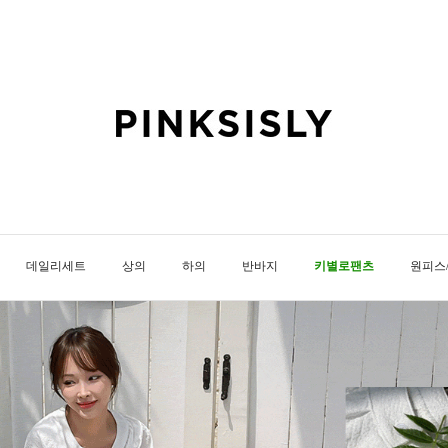
데일리세트
상의
하의
반바지
키별로팬츠
원피스