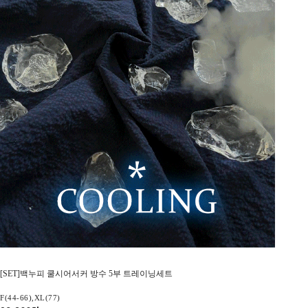
[SET]백누피 쿨시어서커 방수 5부 트레이닝세트
F(44-66),XL(77)