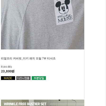
리얼프리 커버핏_미키 패치 프릴 7부 티셔츠
F(44-88)
23,800원