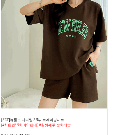
[SET]뉴룰즈 레터링 3.5부 트레이닝세트
[4차완판! 5차예약판매] 8월셋째주 순차배송