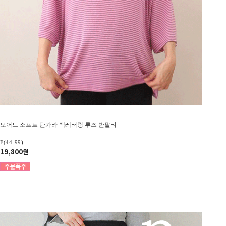
모어드 소프트 단가라 백레터링 루즈 반팔티
F(44-99)
19,800원