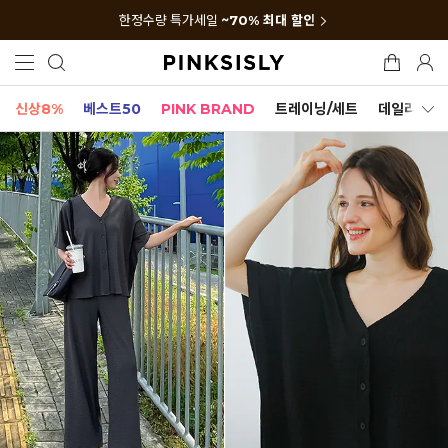
한정수량 특가세일
~70% 최대 할인
신상8%
베스트50
PINK BRAND
트레이닝/세트
데일리세트