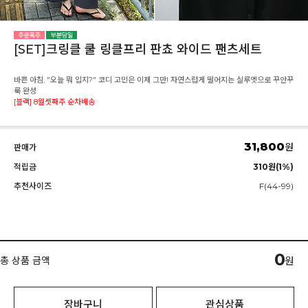
[SET]크링클 쿨 링클프리 판쵸 와이드 팬츠세트
바쁜 아침, "오늘 뭐 입지?" 코디 고민은 이제 그만! 자연스럽게 떨어지는 실루엣으로 꾸안꾸
룩 완성
[블랙] 8월셋째주 순차배송
31,800
원
판매가
적립금
310원(1%)
추천사이즈
F(44-99)
0
총 상품 금액
원
장바구니
관심상품