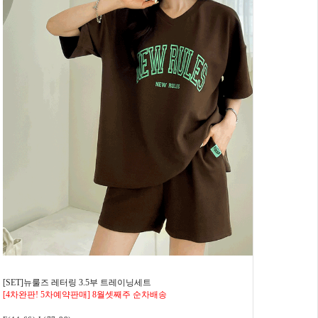
[SET]뉴룰즈 레터링 3.5부 트레이닝세트
[4차완판! 5차예약판매] 8월셋째주 순차배송