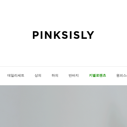
데일리세트
상의
하의
반바지
키별로팬츠
원피스