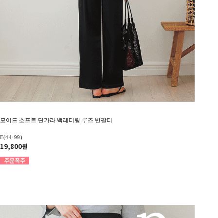
모어드 소프트 단가라 백레터링 루즈 반팔티
F(44-99)
19,800원