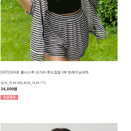
[SET]크라운 쿨시스루 단가라 후드집업 3부 트레이닝세트
상의_F(44-88),하의_F(44-77)
34,800원