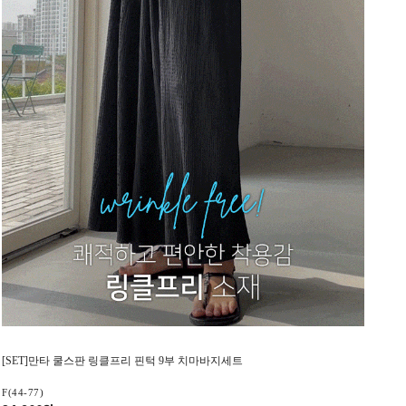
[SET]만타 쿨스판 링클프리 핀턱 9부 치마바지세트
F(44-77)