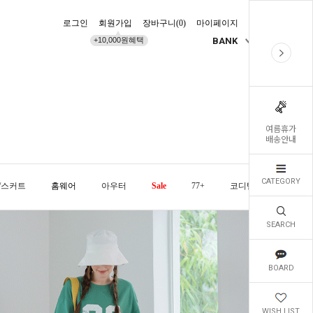
로그인
회원가입
장바구니(
0
)
마이페이지
배송조회
+10,000원혜택
BANK
KR
여름휴가
배송안내
CATEGORY
/스커트
홈웨어
아우터
Sale
77+
코디템
오늘발
SEARCH
BOARD
WISH LIST