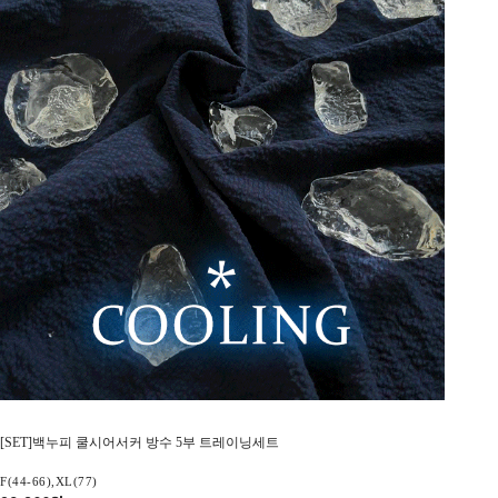
[SET]백누피 쿨시어서커 방수 5부 트레이닝세트
F(44-66),XL(77)