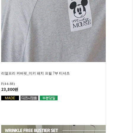
리얼프리 커버핏_미키 패치 프릴 7부 티셔츠
F(44-88)
23,800원