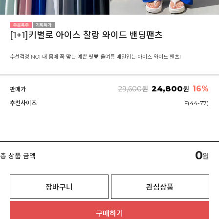
[1+1]키별로 아이스 찰랑 와이드 밴딩팬츠
수선걱정 NO! 내 몸에 꼭 맞는 예쁜 핏♥ 올여름 매일입는 아이스 와이드 팬츠!
24,800
16
%
29,600
원
원
판매가
추천사이즈
F(44-77)
0
총 상품 금액
원
장바구니
관심상품
구매하기