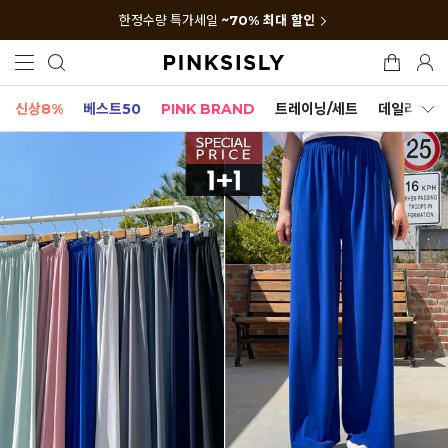
한정수량 특가세일
~70% 최대 할인
신상8%
베스트50
PINK BRAND
트레이닝/세트
데일리세트