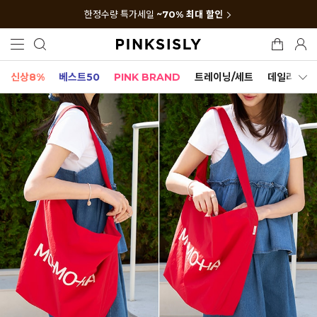
한정수량 특가세일
~70% 최대 할인
신상8%
베스트50
PINK BRAND
트레이닝/세트
데일리세트