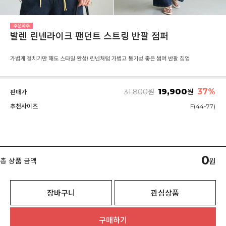
발렌 린넨라이크 팬던트 스트링 반팔 점퍼
가볍게 걸치기만 해도 스타일 완성! 린넨처럼 가볍고 통기성 좋은 썸머 반팔 집업
19,900
37
%
31,800
원
원
판매가
추천사이즈
F(44-77)
0
총 상품 금액
원
장바구니
관심상품
구매하기