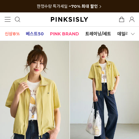
한정수량 특가세일
~70% 최대 할인
신상8%
베스트50
PINK BRAND
트레이닝/세트
데일리세트