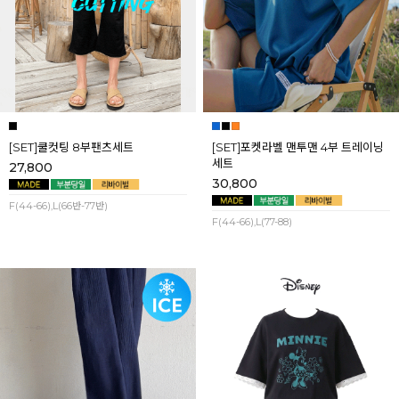
[SET]쿨컷팅 8부팬츠세트
[SET]포켓라벨 맨투맨 4부 트레이닝
세트
27,800
30,800
F(44-66),L(66반-77반)
F(44-66),L(77-88)