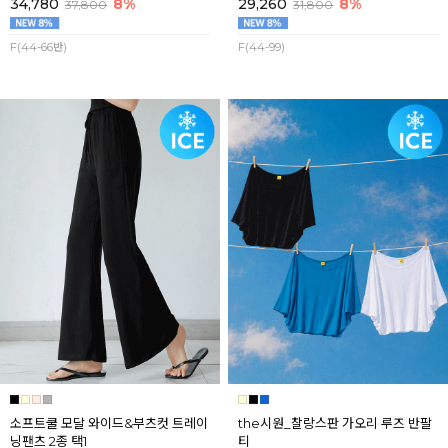
34,780
8%
29,260
8%
37,800
31,800
F(44-66반)
F(44-99)
소프트쿨 모달 와이드&부츠컷 트레이
the시원_찰랑스판 가오리 루즈 반팔
닝팬츠 2종 택1
티