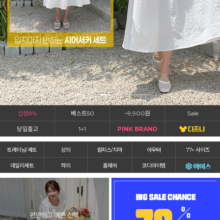
신상8%
베스트50
~9,900원
Sale
당일출고
1+1
PINK BRAND
트레이닝/세트
상의
원피스/치마
아우터
77+ 사이즈
데일리세트
하의
홈웨어
코디아이템