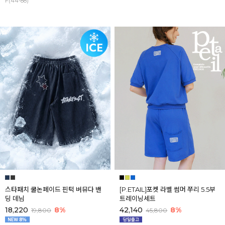
F(44-88)
스타패치 쿨논페이드 핀턱 버뮤다 밴
[P.ETAIL]포켓 라벨 썸머 쭈리 5.5부
딩 데님
트레이닝세트
18,220
8%
42,140
8%
19,800
45,800