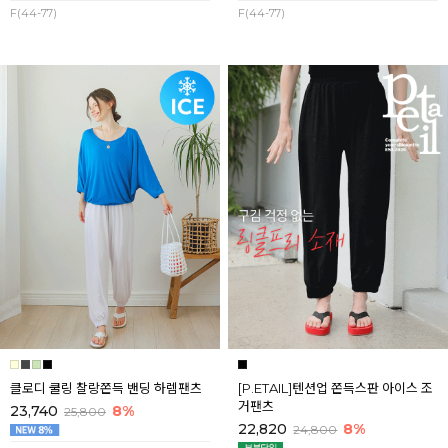
F(44-77)
F(44-77)
클로디 쿨링 찰랑쫀득 밴딩 하렘팬츠
[P.ETAIL]텐션업 쫀득스판 아이스 조
거팬츠
23,740
8%
25,800
22,820
8%
24,800