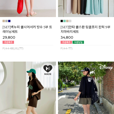
[SET]백누피 쿨시어서커 방수 5부 트
[SET]만타 쿨스판 링클프리 핀턱 9부
레이닝세트
치마바지세트
29,800
34,800
F(44-66),XL(77)
F(44-77)