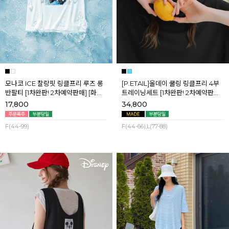
모나코 ICE 찰랑핏 링클프리 루즈 롱
[P.ETAIL]올데이 쿨링 링클프리 4부
반팔티 [1차완판! 2차예약판매] [화이
트레이닝세트 [1차완판! 2차예약판매]
트] 8월첫째주 순차배송
[블랙L] 8월셋째주 순차배송
17,800
34,800
F(44-99)
F(44-66),L(77-88)