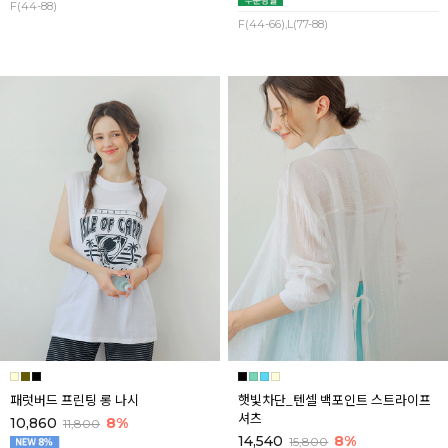
F(44-88)
F(44-66),L(77-88)
패럿버드 프린팅 롱 나시
햇빛차단_텐셀 백포인트 스트라이프
셔츠
10,860
8%
11,800
14,540
8%
15,800