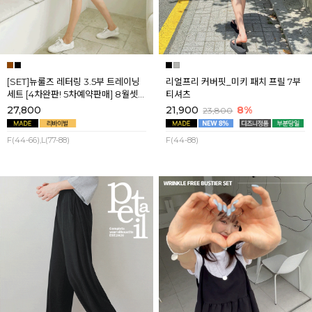
[SET]뉴룰즈 레터링 3.5부 트레이닝
리얼프리 커버핏_미키 패치 프릴 7부
세트 [4차완판! 5차예약판매] 8월셋
티셔츠
째주 순차배송
27,800
21,900
8%
23,800
F(44-66),L(77-88)
F(44-88)