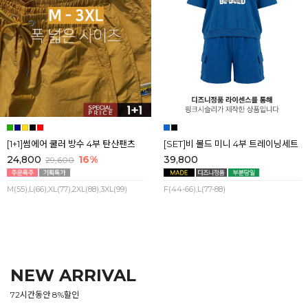
[1+1]썸에어 쿨러 방수 4부 탄산팬츠
[SET]비 볼드 미니 4부 트레이닝세트
24,800
16%
39,800
29,600
M(55),L(66),XL(77),2XL(88),3XL(99)
F(44-66),L(77-88)
NEW ARRIVAL
72시간동안 8%할인