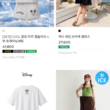
[SET]COOL 분또 미키 캡슬리브 4
엑스 라인 브이넥 원피스
부 트레이닝세트
27,600
41,800
F(XXL)(44-77)
F(44-66),L(77-88)