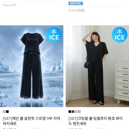
F(44-77)
F(44-66반)
[SET]제인 쿨 살랑핏 스트랩 9부 치마
[SET]크링클 쿨 링클프리 판쵸 와이
바지세트
드 팬츠세트