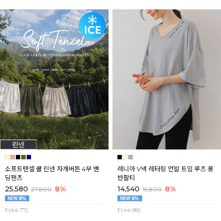
소프트텐셀 쿨 린넨 자개버튼 4부 밴
레니아 V넥 레터링 언발 트임 루즈 롱
딩팬츠
반팔티
25,580
8%
14,540
8%
27,800
15,800
F(44-77)
F(44-99)