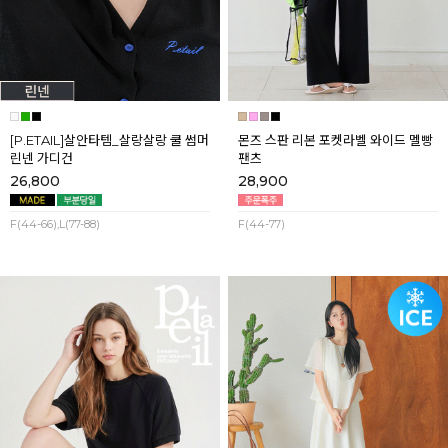
[P.ETAIL]살안타템_살랑살랑 쿨 썸머
몬즈 스판 리본 포켓라벨 와이드 멜빵
린넨 가디건
팬츠
26,800
28,900
F(44-66),L(77-88)
F(44-77)