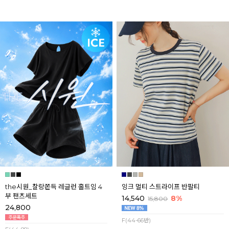
the시원_찰랑쫀득 레글런 홀트임 4
잉크 멀티 스트라이프 반팔티
부 팬츠세트
14,540
8%
15,800
24,800
F(44-66반)