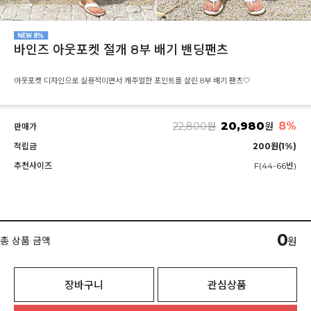
바인즈 아웃포켓 절개 8부 배기 밴딩팬츠
아웃포켓 디자인으로 실용적이면서 캐주얼한 포인트를 살린 8부 배기 팬츠🤍
20,980
8%
22,800
원
원
판매가
적립금
200원(1%)
추천사이즈
F(44-66반)
0
총 상품 금액
원
장바구니
관심상품