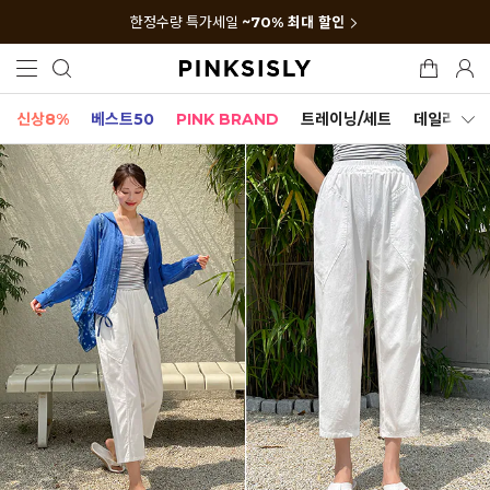
한정수량 특가세일
~70% 최대 할인
신상8%
베스트50
PINK BRAND
트레이닝/세트
데일리세트