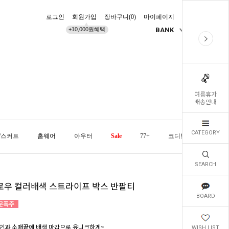
로그인
회원가입
장바구니(
0
)
마이페이지
배송조회
+10,000원혜택
BANK
KR
여름휴가
배송안내
CATEGORY
/스커트
홈웨어
아우터
Sale
77+
코디템
오늘발
SEARCH
로우 컬러배색 스트라이프 박스 반팔티
BOARD
인과 소매끝에 배색 마감으로 유니크하게~
WISH LIST