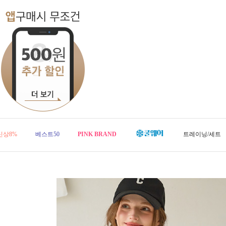
신상8%
베스트50
PINK BRAND
트레이닝/세트