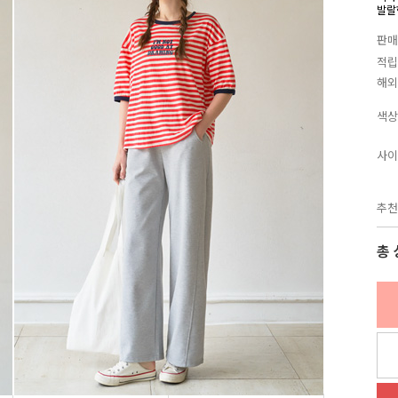
발랄
판매
적립
해외
색상
사이
추천
총 