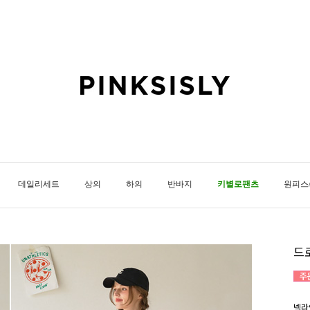
데일리세트
상의
하의
반바지
키별로팬츠
원피스
드
넥라