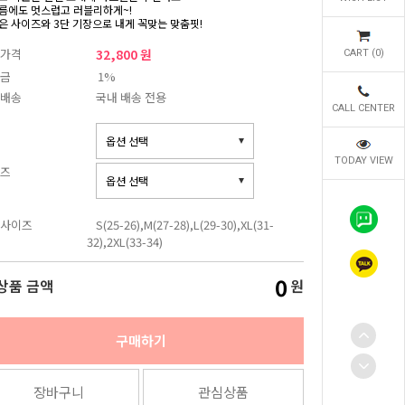
름에도 멋스럽고 러블리하게~!
은 사이즈와 3단 기장으로 내게 꼭맞는 맞춤핏!
가격
32,800 원
CART (
0
)
금
1%
배송
국내 배송 전용
CALL CENTER
TODAY VIEW
즈
사이즈
S(25-26),M(27-28),L(29-30),XL(31-
32),2XL(33-34)
0
상품 금액
원
구매하기
장바구니
관심상품