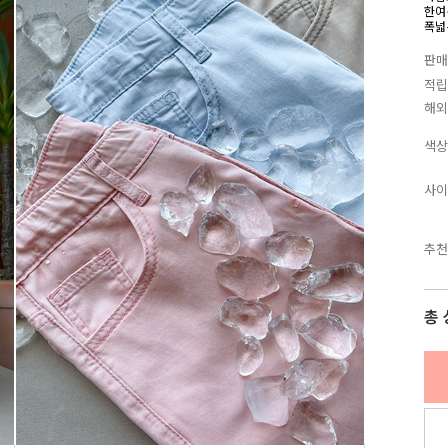
한여
폭넓
판매
적립
해외
색상
사이
추천
총 