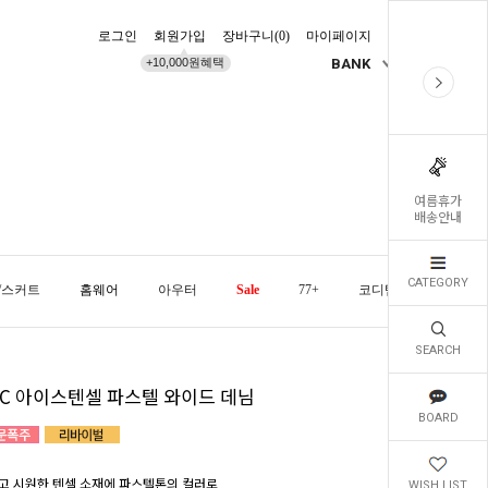
로그인
회원가입
장바구니(
0
)
마이페이지
배송조회
+10,000원혜택
BANK
KR
여름휴가
배송안내
CATEGORY
/스커트
홈웨어
아우터
Sale
77+
코디템
오늘발
SEARCH
5ºC 아이스텐셀 파스텔 와이드 데님
BOARD
고 시원한 텐셀 소재에 파스텔톤의 컬러로
WISH LIST