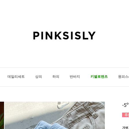
데일리세트
상의
하의
반바지
키별로팬츠
원피스
-
가볍