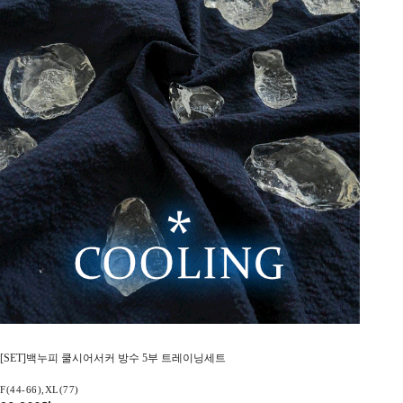
[SET]백누피 쿨시어서커 방수 5부 트레이닝세트
F(44-66),XL(77)