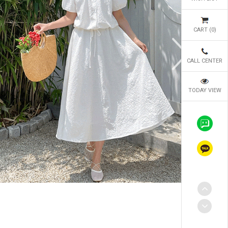
CART (
0
)
CALL CENTER
TODAY VIEW