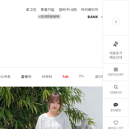
로그인
회원가입
장바구니(
0
)
마이페이지
배송조회
+10,000원혜택
BANK
KR
여름휴가
배송안내
CATEGORY
/스커트
홈웨어
아우터
Sale
77+
코디템
오늘발
SEARCH
BOARD
WISH LIST