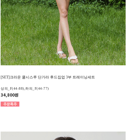
[SET]크라운 쿨시스루 단가라 후드집업 3부 트레이닝세트
상의_F(44-88),하의_F(44-77)
34,800원