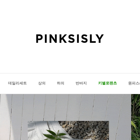
데일리세트
상의
하의
반바지
키별로팬츠
원피스