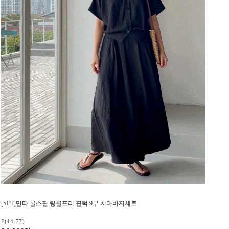
[SET]만타 쿨스판 링클프리 핀턱 9부 치마바지세트
F(44-77)