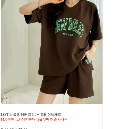
[SET]뉴룰즈 레터링 3.5부 트레이닝세트
[4차완판! 5차예약판매] 8월셋째주 순차배송