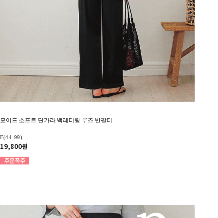
모어드 소프트 단가라 백레터링 루즈 반팔티
F(44-99)
19,800원