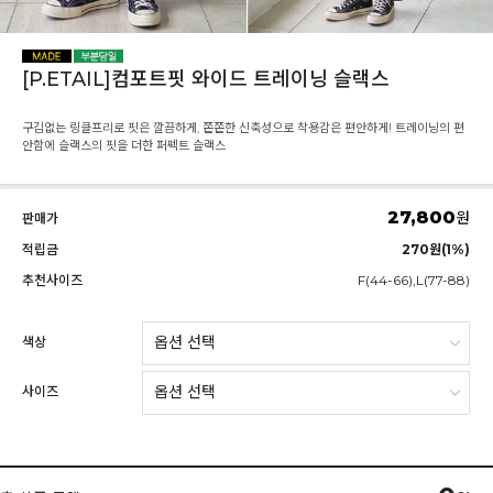
[P.ETAIL]컴포트핏 와이드 트레이닝 슬랙스
구김없는 링클프리로 핏은 깔끔하게, 쫀쫀한 신축성으로 착용감은 편안하게! 트레이닝의 편
안함에 슬랙스의 핏을 더한 퍼펙트 슬랙스
27,800
원
판매가
적립금
270원(1%)
추천사이즈
F(44-66),L(77-88)
색상
사이즈