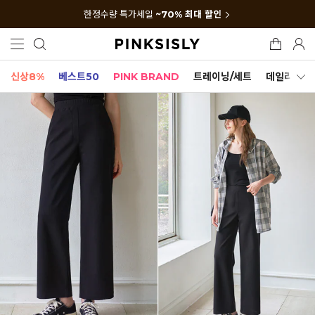
한정수량 특가세일
~70% 최대 할인
신상8%
베스트50
PINK BRAND
트레이닝/세트
데일리세트