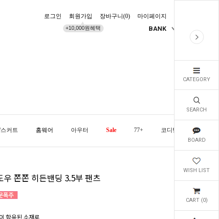
로그인
회원가입
장바구니(
0
)
마이페이지
배송조회
+10,000원혜택
BANK
KR
CATEGORY
SEARCH
/스커트
홈웨어
아우터
Sale
77+
코디템
오늘발
BOARD
WISH LIST
도우 쫀쫀 히든밴딩 3.5부 팬츠
CART (
0
)
이 함유된 소재로