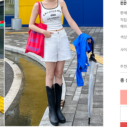
쫀쫀
판매
적립
해외
색상
사이
추천
총 