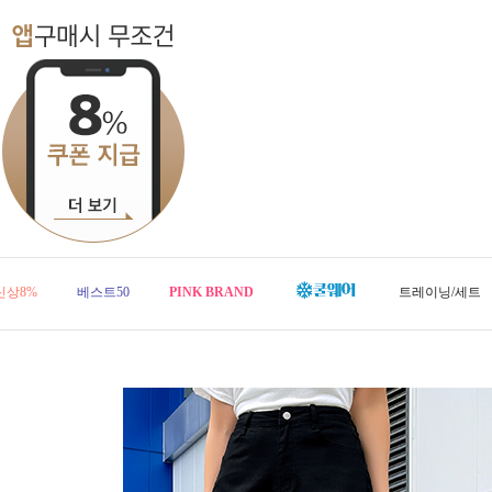
신상8%
베스트50
PINK BRAND
트레이닝/세트