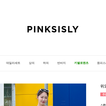
데일리세트
상의
하의
반바지
키별로팬츠
원피스
위
스판