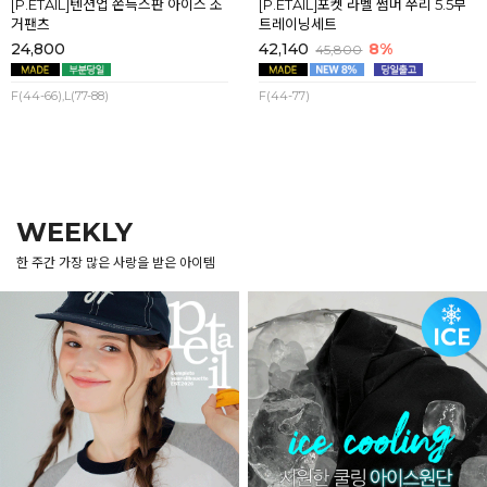
[P.ETAIL]텐션업 쫀득스판 아이스 조
[P.ETAIL]포켓 라벨 썸머 쭈리 5.5부
거팬츠
트레이닝세트
24,800
42,140
8%
45,800
F(44-66),L(77-88)
F(44-77)
WEEKLY
한 주간 가장 많은 사랑을 받은 아이템