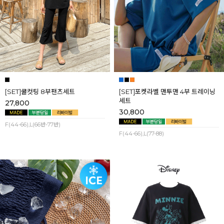
[SET]쿨컷팅 8부팬츠세트
[SET]포켓라벨 맨투맨 4부 트레이닝
세트
27,800
30,800
F(44-66),L(66반-77반)
F(44-66),L(77-88)