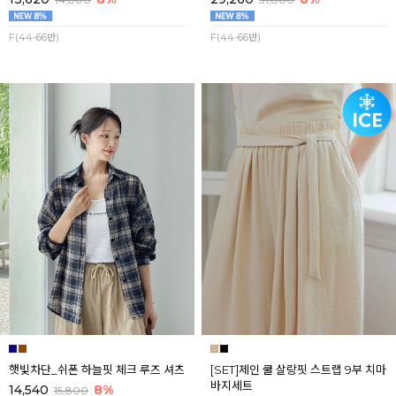
F(44-66반)
F(44-66반)
햇빛차단_쉬폰 하늘핏 체크 루즈 셔츠
[SET]제인 쿨 살랑핏 스트랩 9부 치마
바지세트
14,540
8%
15,800