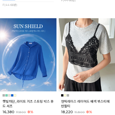
F(44-66반)
F(44-66반)
햇빛차단_라이트 거즈 스트링 박스 후
앤틱레이스 레이어드 배색 뷔스티에
드 셔츠
반팔티
16,380
8%
18,220
8%
17,800
19,800