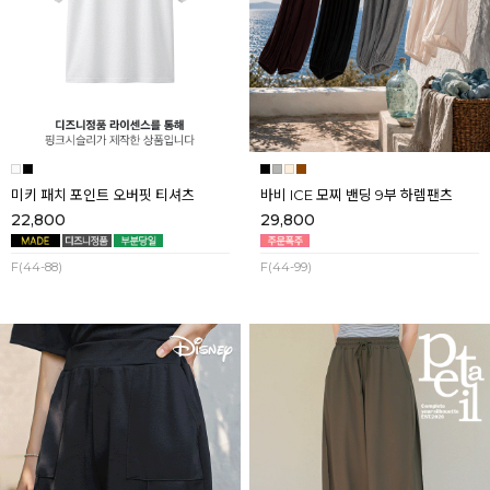
미키 패치 포인트 오버핏 티셔츠
바비 ICE 모찌 밴딩 9부 하렘팬츠
22,800
29,800
F(44-88)
F(44-99)