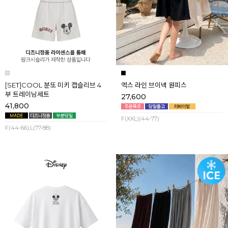
[SET]COOL 분또 미키 캡슬리브 4
엑스 라인 브이넥 원피스
부 트레이닝세트
27,600
41,800
F(XXL)(44-77)
F(44-66),L(77-88)