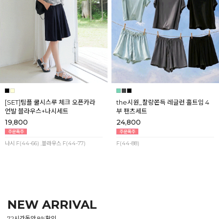
[SET]팀플 쿨시스루 체크 오픈카라
the시원_찰랑쫀득 레글런 홀트임 4
언발 블라우스+나시세트
부 팬츠세트
19,800
24,800
나시 F(44-66) ,블라우스 F(44-77)
F(44-88)
NEW ARRIVAL
72시간동안 8%할인