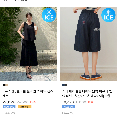
the시원_셀리쿨 훌라인 와이드 팬츠
스타패치 쿨논페이드 핀턱 버뮤다 밴
세트
딩 데님[1차완판! 2차예약판매] 8월셋
째주 순차배송
22,820
8%
18,220
8%
24,800
19,800
F(44-77)
F(44-77)