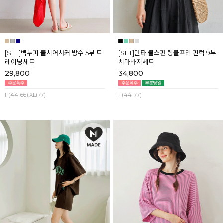
[SET]백누피 쿨시어서커 방수 5부 트
[SET]만타 쿨스판 링클프리 핀턱 9부
레이닝세트
치마바지세트
29,800
34,800
F(44-66),XL(77)
F(44-77)