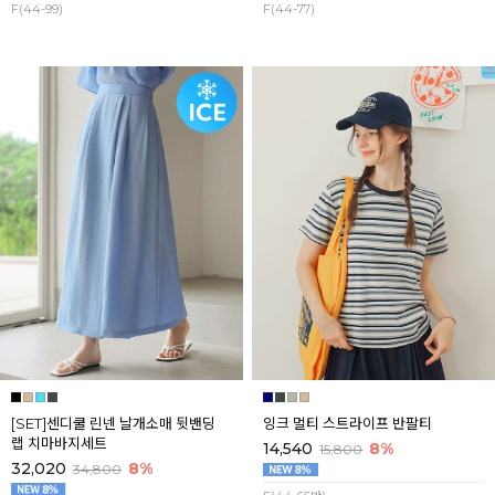
F(44-99)
F(44-77)
[SET]센디쿨 린넨 날개소매 뒷밴딩
잉크 멀티 스트라이프 반팔티
랩 치마바지세트
14,540
8%
15,800
32,020
8%
34,800