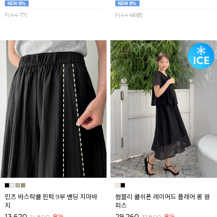
F(44-77)
F(44-66반)
민즈 바스락쿨 핀턱 9부 밴딩 치마바
썸블리 쿨쉬폰 레이어드 플레어 롱 원
지
피스
13,620
8%
29,260
8%
14,800
31,800