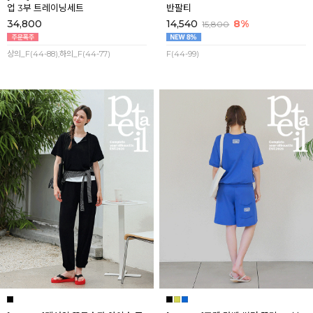
업 3부 트레이닝세트
반팔티
34,800
14,540
8%
15,800
상의_F(44-88),하의_F(44-77)
F(44-99)