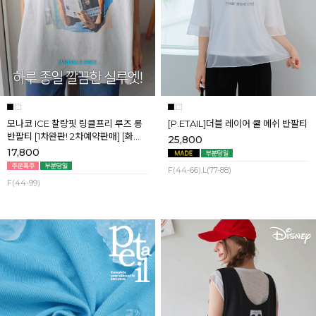
모나코 ICE 찰랑핏 링클프리 루즈 롱
[P.ETAIL]더블 레이어 쿨 메쉬 반팔티
반팔티 [1차완판! 2차예약판매] [화이
25,800
트] 8월첫째주 순차배송
17,800
F(44-66),L(77-88)
F(44-99)