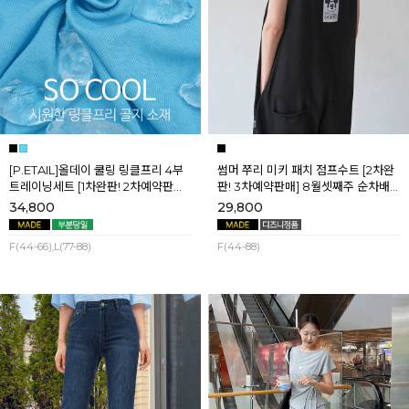
[P.ETAIL]올데이 쿨링 링클프리 4부
썸머 쭈리 미키 패치 점프수트 [2차완
트레이닝세트 [1차완판! 2차예약판매]
판! 3차예약판매] 8월셋째주 순차배
[블랙L] 8월셋째주 순차배송
송
34,800
29,800
F(44-66),L(77-88)
F(44-88)