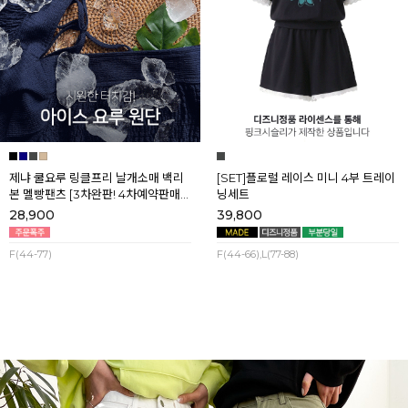
제냐 쿨요루 링클프리 날개소매 백리
[SET]플로럴 레이스 미니 4부 트레이
본 멜빵팬츠 [3차완판! 4차예약판매]
닝세트
[네이비] 8월셋째주 순차배송
28,900
39,800
F(44-77)
F(44-66),L(77-88)