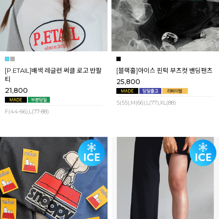
[P.ETAIL]배색 레글런 써클 로고 반팔
[블랙홀]아이스 핀턱 부츠컷 밴딩팬츠
티
25,800
21,800
S(55),M(66),L(77),XL(88)
F(44-66),L(77-88)