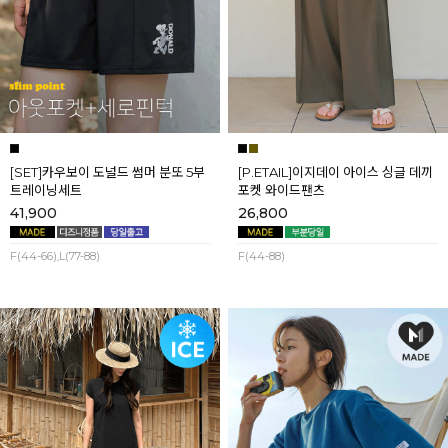
[SET]카우보이 도널드 썸머 분또 5부
[P.ETAIL]이지데이 아이스 싱글 데끼
트레이닝세트
포켓 와이드팬츠
41,900
26,800
F(44-66),L(77-88)
F(44-88)