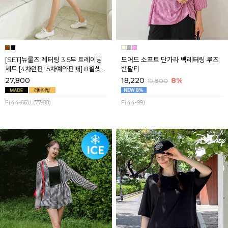
[SET]뉴룰즈 레터링 3.5부 트레이닝
모어드 소프트 단가라 백레터링 루즈
세트 [4차완판! 5차예약판매] 8월셋
반팔티
째주 순차배송
27,800
18,220
8%
19,800
F(44-66),L(77-88)
F(44-99)