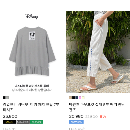
리얼프리 커버핏_미키 패치 프릴 7부
바인즈 아웃포켓 절개 8부 배기 밴딩
티셔츠
팬츠
23,800
20,980
8%
22,800
F(44-88)
F(44-66반)