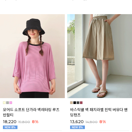
모어드 소프트 단가라 백레터링 루즈
바스락쿨 백 패치라벨 핀턱 버뮤다 밴
반팔티
딩팬츠
18,220
8%
13,620
8%
19,800
14,800