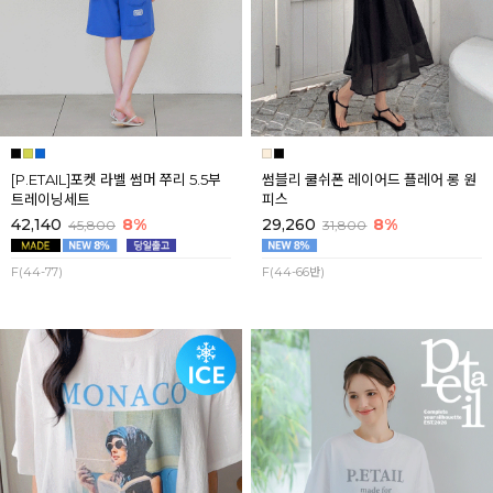
[P.ETAIL]포켓 라벨 썸머 쭈리 5.5부
썸블리 쿨쉬폰 레이어드 플레어 롱 원
트레이닝세트
피스
42,140
8%
29,260
8%
45,800
31,800
F(44-77)
F(44-66반)