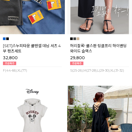
[SET]스누피타운 쿨텐셀 데님 셔츠 4
허리잘록! 쿨스판 링클프리 하이밴딩
부 팬츠세트
와이드 슬랙스
32,800
29,800
F(44-66),XL(77)
S(25-26),M(27-28),L(29-30),XL(31-32)