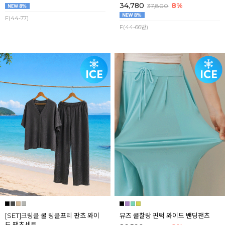
34,780
8%
37,800
F(44-77)
F(44-66반)
[SET]크링클 쿨 링클프리 판쵸 와이
뮤즈 쿨찰랑 핀턱 와이드 밴딩팬츠
드 팬츠세트