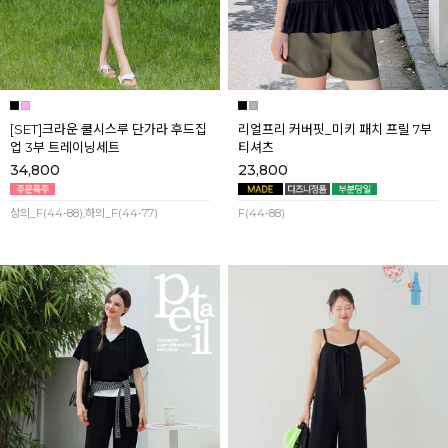
[SET]크라운 쿨시스루 단가라 후드집
리얼프리 커버핏_미키 패치 프릴 7부
업 3부 트레이닝세트
티셔츠
34,800
23,800
상의_F(44-88),하의_F(44-77)
F(44-88)