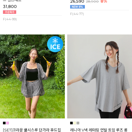
26,590
8%
28,900
31,800
F(44-77)
F(44-99)
[SET]크라운 쿨시스루 단가라 후드집
레니아 V넥 레터링 언발 트임 루즈 롱