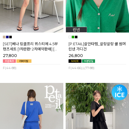
[SET]베나 링클프리 뷔스티에 4.5부
[P.ETAIL]살안타템_살랑살랑 쿨 썸머
팬츠세트 [1차완판! 2차예약판매] [네
린넨 가디건
이비,블랙] 8월셋째주 순차배송
27,800
26,800
F(44-88)
F(44-66),L(77-88)