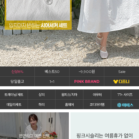
신상8%
베스트50
~9,900원
Sale
당일출고
1+1
PINK BRAND
트레이닝/세트
상의
원피스/치마
아우터
77+ 사이즈
데일리세트
하의
홈웨어
코디아이템