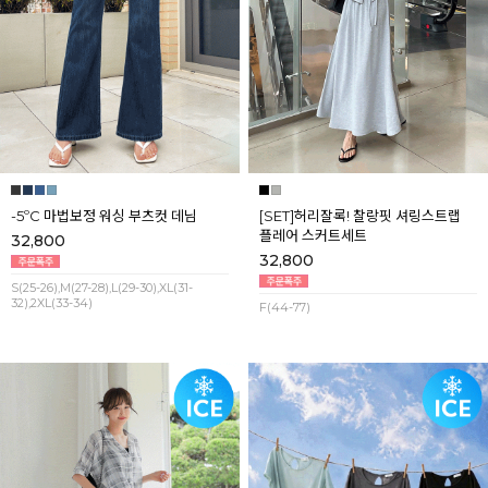
-5ºC 마법보정 워싱 부츠컷 데님
[SET]허리잘록! 찰랑핏 셔링스트랩
플레어 스커트세트
32,800
32,800
S(25-26),M(27-28),L(29-30),XL(31-
32),2XL(33-34)
F(44-77)