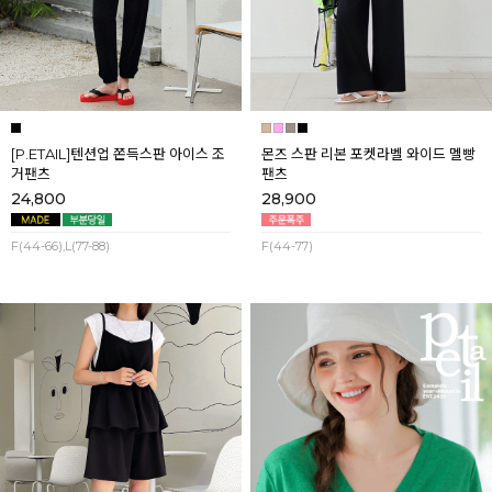
[P.ETAIL]텐션업 쫀득스판 아이스 조
몬즈 스판 리본 포켓라벨 와이드 멜빵
거팬츠
팬츠
24,800
28,900
F(44-66),L(77-88)
F(44-77)