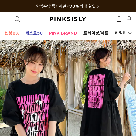
한정수량 특가세일
~70% 최대 할인
신상8%
베스트50
PINK BRAND
트레이닝/세트
데일리세트