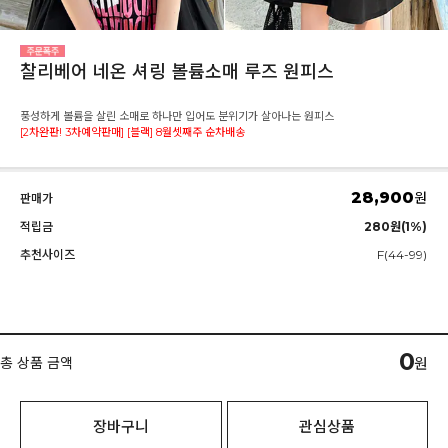
찰리베어 네온 셔링 볼륨소매 루즈 원피스
풍성하게 볼륨을 살린 소매로 하나만 입어도 분위기가 살아나는 원피스
[2차완판! 3차예약판매] [블랙] 8월셋째주 순차배송
28,900
원
판매가
적립금
280원(1%)
추천사이즈
F(44-99)
0
총 상품 금액
원
장바구니
관심상품