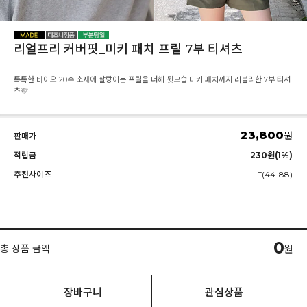
리얼프리 커버핏_미키 패치 프릴 7부 티셔츠
톡톡한 바이오 20수 소재에 살랑이는 프릴을 더해 뒷모습 미키 패치까지 러블리한 7부 티셔
츠🩷
23,800
원
판매가
적립금
230원(1%)
추천사이즈
F(44-88)
0
총 상품 금액
원
장바구니
관심상품