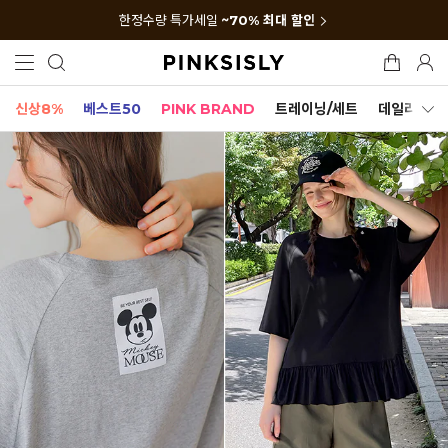
한정수량 특가세일
~70% 최대 할인
신상8%
베스트50
PINK BRAND
트레이닝/세트
데일리세트