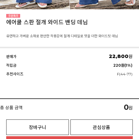
에어쿨 스판 절개 와이드 밴딩 데님
유연하고 가벼운 소재로 편안한 착용감에 절개 디테일로 멋을 더한 와이드핏 데님
22,800
원
판매가
적립금
220원(1%)
추천사이즈
F(44-77)
0
총 상품 금액
원
장바구니
관심상품