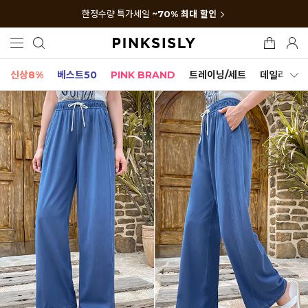
한정수량 특가세일
~70% 최대 할인
신상8%
베스트50
PINK BRAND
트레이닝/세트
데일리세트