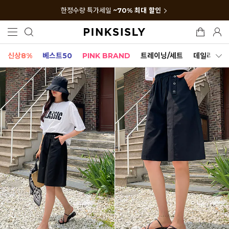
한정수량 특가세일
~70% 최대 할인
신상8%
베스트50
PINK BRAND
트레이닝/세트
데일리세트