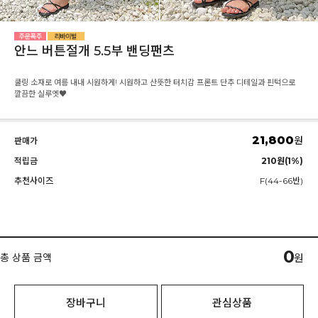
안느 버튼절개 5.5부 밴딩팬츠
쿨링 소재로 여름 내내 시원하게! 시원하고 산뜻한 터치감 프론트 단추 디테일과 핀턱으로
깔끔한 실루엣♥
21,800
원
판매가
적립금
210원(1%)
추천사이즈
F(44-66반)
0
총 상품 금액
원
장바구니
관심상품